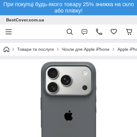
При покупці будь-якого товару 25% знижка на скло
або плівку!
BestCover.com.ua
Товари та послуги
Чохли для Apple iPhone
Apple iPh