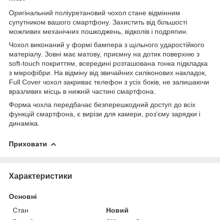
Оригінальний поліуретановий чохол стане відмінним
супутником вашого смартфону. Захистить від більшості
можливих механічних пошкоджень, відколів і подряпин.
Чохол виконаний у формі бампера з щільного ударостійкого
матеріалу. Зовні має матову, приємну на дотик поверхню з
soft-touch покриттям, всередині розташована тонка підкладка
з мікрофібри. На відміну від звичайних силіконових накладок,
Full Cover чохол закриває телефон з усіх боків, не залишаючи
вразливих місць в нижній частині смартфона.
Форма чохла передбачає безперешкодний доступ до всіх
функцій смартфона, є вирізи для камери, роз'єму зарядки і
динаміка.
Приховати
Характеристики
Основні
Стан
Новий