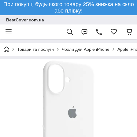
При покупці будь-якого товару 25% знижка на скло
або плівку!
BestCover.com.ua
Товари та послуги
Чохли для Apple iPhone
Apple iPh