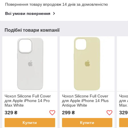
Повернення товару впродовж 14 днів за домовленістю
Всі умови повернення
Подібні товари компанії
Чохол Silicone Full Cover
Чохол Silicone Full Cover
Чохо
для Apple iPhone 14 Pro
для Apple iPhone 14 Plus
для 
Max White
Antique White
Max 
329
299
329
₴
₴
Купити
Купити