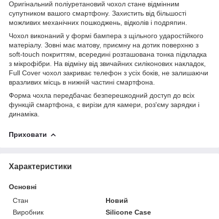
Оригінальний поліуретановий чохол стане відмінним
супутником вашого смартфону. Захистить від більшості
можливих механічних пошкоджень, відколів і подряпин.
Чохол виконаний у формі бампера з щільного ударостійкого
матеріалу. Зовні має матову, приємну на дотик поверхню з
soft-touch покриттям, всередині розташована тонка підкладка
з мікрофібри. На відміну від звичайних силіконових накладок,
Full Cover чохол закриває телефон з усіх боків, не залишаючи
вразливих місць в нижній частині смартфона.
Форма чохла передбачає безперешкодний доступ до всіх
функцій смартфона, є вирізи для камери, роз'єму зарядки і
динаміка.
Приховати
Характеристики
Основні
Стан
Новий
Виробник
Silicone Case