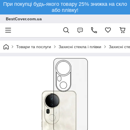
При покупці будь-якого товару 25% знижка на скло
або плівку!
BestCover.com.ua
Товари та послуги
Захисні стекла і плівки
Захисні ст