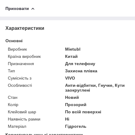
Приховати
Характеристики
Основні
Виробник
Mietubl
Країна виробник
Китай
Призначення
Для телефону
Тип
Захисна плівка
Сумісність з
VIVO
Особливості
Анти-відбитки, Гнучке, Кути
заокруглені
Стан
Новий
Колір
Прозорий
Клейовий шар
По всій поверхні
Наявність рамки
Ні
Матеріал
Гідрогель
Користувальницькі характеристики