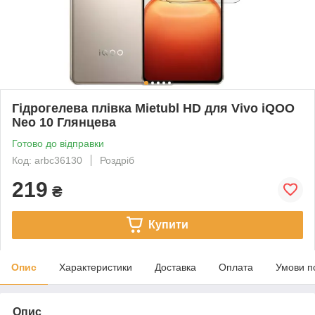
Гідрогелева плівка Mietubl HD для Vivo iQOO
Neo 10 Глянцева
Готово до відправки
Код: arbc36130
Роздріб
219
₴
Купити
Опис
Характеристики
Доставка
Оплата
Умови п
Опис