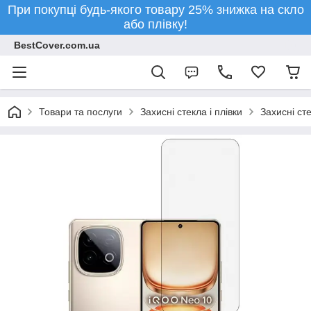
При покупці будь-якого товару 25% знижка на скло
або плівку!
BestCover.com.ua
Товари та послуги
Захисні стекла і плівки
Захисні ст