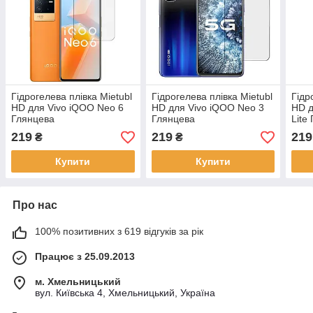
Гідрогелева плівка Mietubl
Гідрогелева плівка Mietubl
Гідр
HD для Vivo iQOO Neo 6
HD для Vivo iQOO Neo 3
HD д
Глянцева
Глянцева
Lite
219
219
219
₴
₴
Купити
Купити
Про нас
100% позитивних з 619 відгуків за рік
Працює з 25.09.2013
м. Хмельницький
вул. Київська 4, Хмельницький, Україна