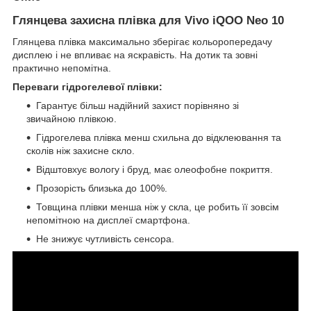
Глянцева захисна плівка для Vivo iQOO Neo 10
Глянцева плівка максимально зберігає кольоропередачу
дисплею і не впливає на яскравість. На дотик та зовні
практично непомітна.
Переваги гідрогелевої плівки:
Гарантує більш надійний захист порівняно зі
звичайною плівкою.
Гідрогелева плівка менш схильна до відклеювання та
сколів ніж захисне скло.
Відштовхує вологу і бруд, має олеофобне покриття.
Прозорість близька до 100%.
Товщина плівки менша ніж у скла, це робить її зовсім
непомітною на дисплеї смартфона.
Не знижує чутливість сенсора.