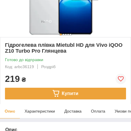
Гідрогелева плівка Mietubl HD для Vivo iQOO
Z10 Turbo Pro Глянцева
Готово до відправки
Код: arbc36119
Роздріб
219
₴
Купити
Опис
Характеристики
Доставка
Оплата
Умови п
Опис