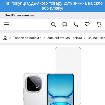
При покупці будь-якого товару 25% знижка на скло
або плівку!
BestCover.com.ua
Товари та послуги
Захисні стекла і плівки
Захисні ст