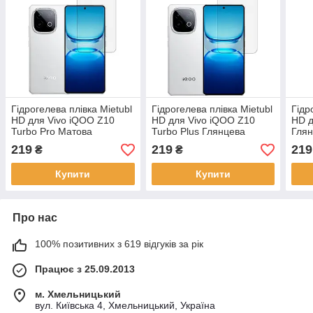
Гідрогелева плівка Mietubl
Гідрогелева плівка Mietubl
Гідр
HD для Vivo iQOO Z10
HD для Vivo iQOO Z10
HD д
Turbo Pro Матова
Turbo Plus Глянцева
Гля
219
219
219
₴
₴
Купити
Купити
Про нас
100% позитивних з 619 відгуків за рік
Працює з 25.09.2013
м. Хмельницький
вул. Київська 4, Хмельницький, Україна