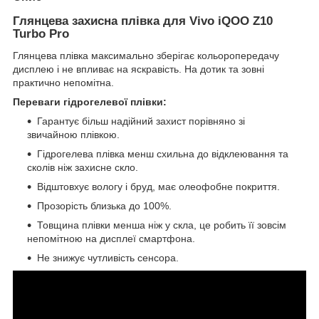
Глянцева захисна плівка для Vivo iQOO Z10
Turbo Pro
Глянцева плівка максимально зберігає кольоропередачу
дисплею і не впливає на яскравість. На дотик та зовні
практично непомітна.
Переваги гідрогелевої плівки:
Гарантує більш надійний захист порівняно зі
звичайною плівкою.
Гідрогелева плівка менш схильна до відклеювання та
сколів ніж захисне скло.
Відштовхує вологу і бруд, має олеофобне покриття.
Прозорість близька до 100%.
Товщина плівки менша ніж у скла, це робить її зовсім
непомітною на дисплеї смартфона.
Не знижує чутливість сенсора.