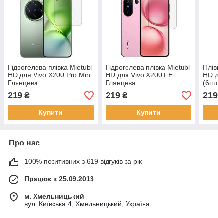
Гідрогелева плівка Mietubl
Гідрогелева плівка Mietubl
Плів
HD для Vivo X200 Pro Mini
HD для Vivo X200 FE
HD д
Глянцева
Глянцева
(6шт
219
219
219
₴
₴
Купити
Купити
Про нас
100% позитивних з 619 відгуків за рік
Працює з 25.09.2013
м. Хмельницький
вул. Київська 4, Хмельницький, Україна