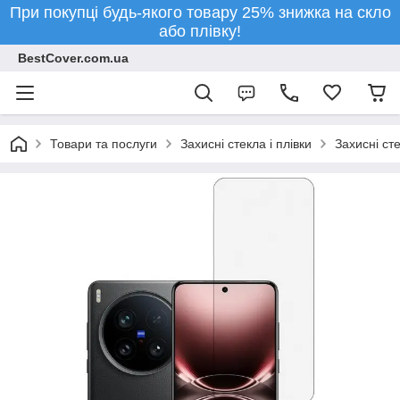
При покупці будь-якого товару 25% знижка на скло
або плівку!
BestCover.com.ua
Товари та послуги
Захисні стекла і плівки
Захисні ст