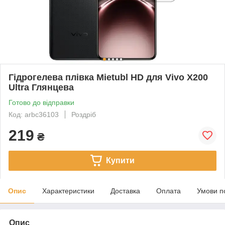
Гідрогелева плівка Mietubl HD для Vivo X200
Ultra Глянцева
Готово до відправки
Код: arbc36103
Роздріб
219
₴
Купити
Опис
Характеристики
Доставка
Оплата
Умови п
Опис