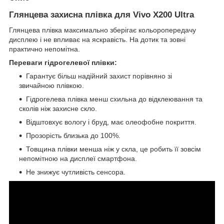
Глянцева захисна плівка для Vivo X200 Ultra
Глянцева плівка максимально зберігає кольоропередачу
дисплею і не впливає на яскравість. На дотик та зовні
практично непомітна.
Переваги гідрогелевої плівки:
Гарантує більш надійний захист порівняно зі
звичайною плівкою.
Гідрогелева плівка менш схильна до відклеювання та
сколів ніж захисне скло.
Відштовхує вологу і бруд, має олеофобне покриття.
Прозорість близька до 100%.
Товщина плівки менша ніж у скла, це робить її зовсім
непомітною на дисплеї смартфона.
Не знижує чутливість сенсора.