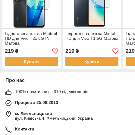
Гідрогелева плівка Mietubl
Гідрогелева плівка Mietubl
Гідр
HD для Vivo T2x 5G IN
HD для Vivo T1 5G Матова
HD д
Матова
Мат
219
219
219
₴
₴
Купити
Купити
Про нас
100% позитивних з 619 відгуків за рік
Працює з 25.09.2013
м. Хмельницький
вул. Київська 4, Хмельницький, Україна
Контакти