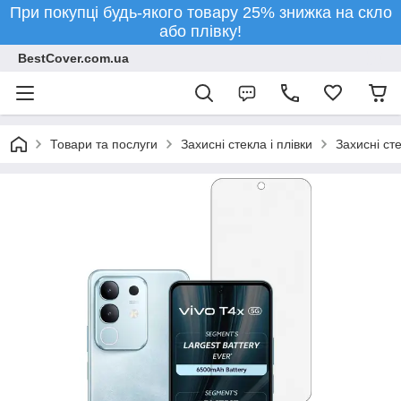
При покупці будь-якого товару 25% знижка на скло
або плівку!
BestCover.com.ua
Товари та послуги
Захисні стекла і плівки
Захисні ст