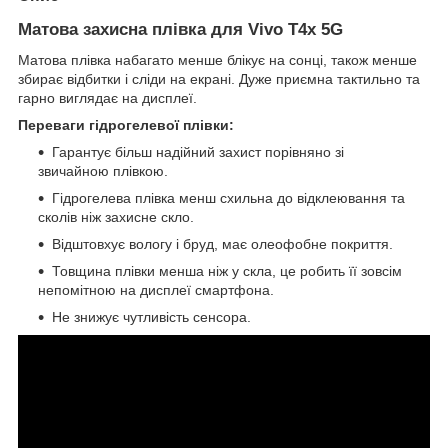
Матова захисна плівка для Vivo T4x 5G
Матова плівка набагато менше блікує на сонці, також менше
збирає відбитки і сліди на екрані. Дуже приємна тактильно та
гарно виглядає на дисплеї.
Переваги гідрогелевої плівки:
Гарантує більш надійний захист порівняно зі
звичайною плівкою.
Гідрогелева плівка менш схильна до відклеювання та
сколів ніж захисне скло.
Відштовхує вологу і бруд, має олеофобне покриття.
Товщина плівки менша ніж у скла, це робить її зовсім
непомітною на дисплеї смартфона.
Не знижує чутливість сенсора.