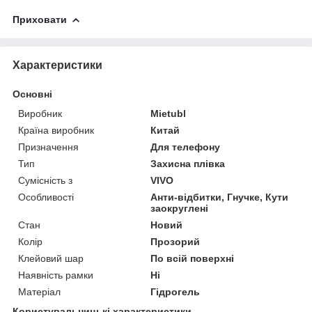
Приховати
Характеристики
Основні
Виробник
Mietubl
Країна виробник
Китай
Призначення
Для телефону
Тип
Захисна плівка
Сумісність з
VIVO
Особливості
Анти-відбитки, Гнучке, Кути
заокруглені
Стан
Новий
Колір
Прозорий
Клейовий шар
По всій поверхні
Наявність рамки
Ні
Матеріал
Гідрогель
Користувальницькі характеристики