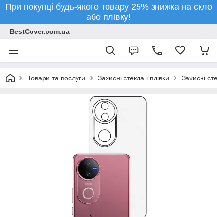
При покупці будь-якого товару 25% знижка на скло
або плівку!
BestCover.com.ua
Товари та послуги
Захисні стекла і плівки
Захисні ст