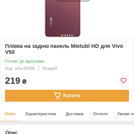
Плівка на задню панель Mietubl HD для Vivo
V50
Готово до відправки
Код: arbc36066
Роздріб
219
₴
Купити
Опис
Характеристики
Доставка
Оплата
Умови п
Опис