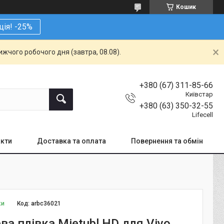
Кошик
ція! -25%
жчого робочого дня (завтра, 08.08).
+380 (67) 311-85-66
Київстар
+380 (63) 350-32-55
Lifecell
кти
Доставка та оплата
Повернення та обмін
ки
Код:
arbc36021
ва плівка Mietubl HD для Vivo