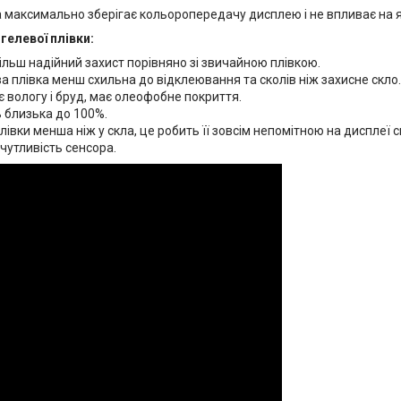
 максимально зберігає кольоропередачу дисплею і не впливає на яс
гелевої плівки:
ільш надійний захист порівняно зі звичайною плівкою.
а плівка менш схильна до відклеювання та сколів ніж захисне скло.
 вологу і бруд, має олеофобне покриття.
 близька до 100%.
івки менша ніж у скла, це робить її зовсім непомітною на дисплеї 
чутливість сенсора.