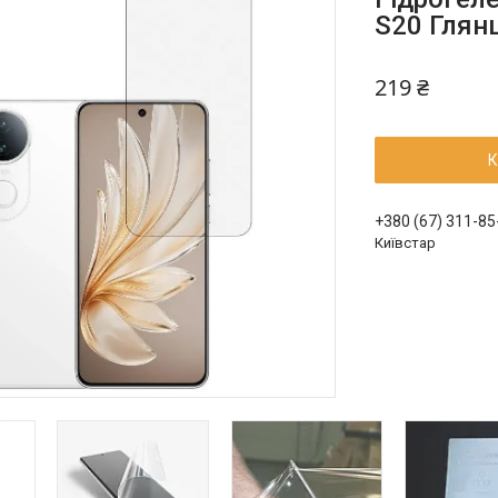
S20 Глян
219 ₴
К
+380 (67) 311-85
Київстар