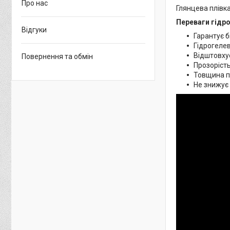
Про нас
Глянцева плівка
Переваги гідро
Відгуки
Гарантує б
Гідрогелев
Відштовхує
Повернення та обмін
Прозорість
Товщина пл
Не знижує 