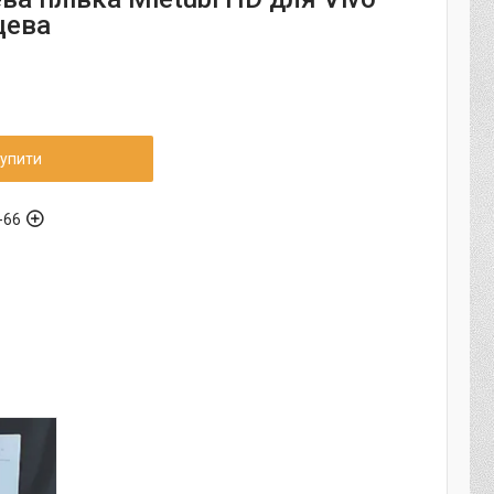
цева
упити
-66