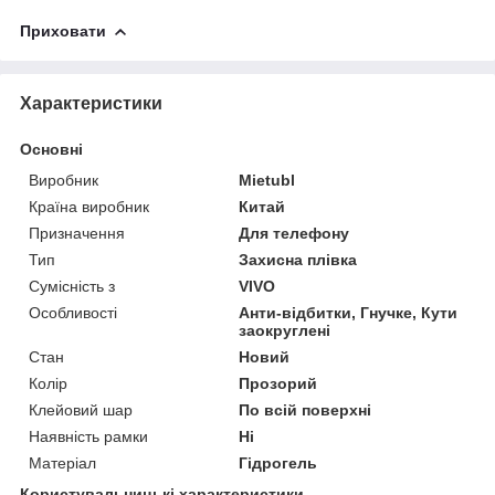
Приховати
Характеристики
Основні
Виробник
Mietubl
Країна виробник
Китай
Призначення
Для телефону
Тип
Захисна плівка
Сумісність з
VIVO
Особливості
Анти-відбитки, Гнучке, Кути
заокруглені
Стан
Новий
Колір
Прозорий
Клейовий шар
По всій поверхні
Наявність рамки
Ні
Матеріал
Гідрогель
Користувальницькі характеристики