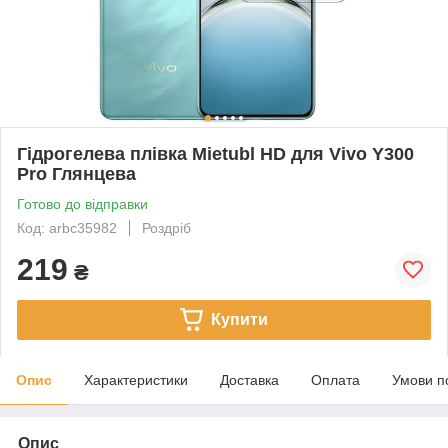
Гідрогелева плівка Mietubl HD для Vivo Y300
Pro Глянцева
Готово до відправки
Код: arbc35982
Роздріб
219
₴
Купити
Опис
Характеристики
Доставка
Оплата
Умови п
Опис