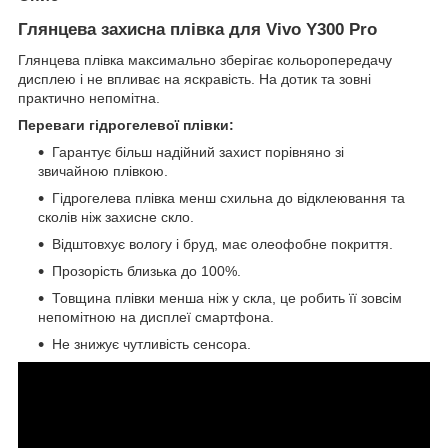
Глянцева захисна плівка для Vivo Y300 Pro
Глянцева плівка максимально зберігає кольоропередачу
дисплею і не впливає на яскравість. На дотик та зовні
практично непомітна.
Переваги гідрогелевої плівки:
Гарантує більш надійний захист порівняно зі
звичайною плівкою.
Гідрогелева плівка менш схильна до відклеювання та
сколів ніж захисне скло.
Відштовхує вологу і бруд, має олеофобне покриття.
Прозорість близька до 100%.
Товщина плівки менша ніж у скла, це робить її зовсім
непомітною на дисплеї смартфона.
Не знижує чутливість сенсора.