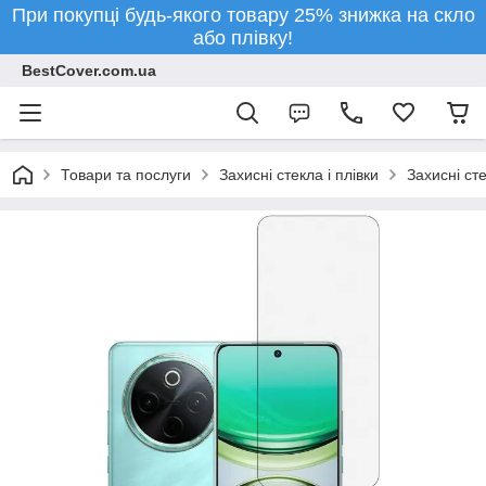
При покупці будь-якого товару 25% знижка на скло
або плівку!
BestCover.com.ua
Товари та послуги
Захисні стекла і плівки
Захисні ст