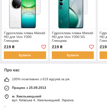
Гідрогелева плівка Mietubl
Гідрогелева плівка Mietubl
Гідр
HD для Vivo Y300
HD для Vivo Y300 5G
HD д
Глянцева
Глянцева
Гля
219
219
219
₴
₴
Купити
Купити
Про нас
100% позитивних з 619 відгуків за рік
Працює з 25.09.2013
м. Хмельницький
вул. Київська 4, Хмельницький, Україна