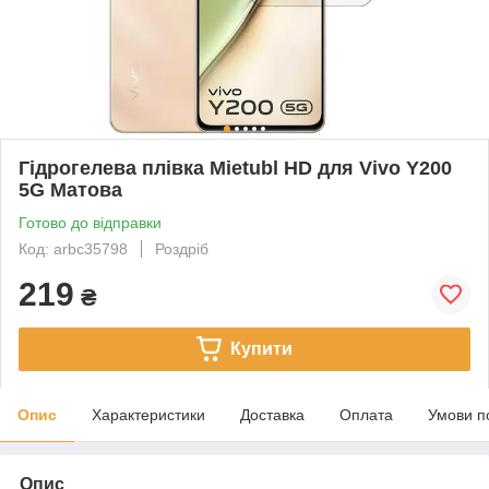
Гідрогелева плівка Mietubl HD для Vivo Y200
5G Матова
Готово до відправки
Код: arbc35798
Роздріб
219
₴
Купити
Опис
Характеристики
Доставка
Оплата
Умови п
Опис