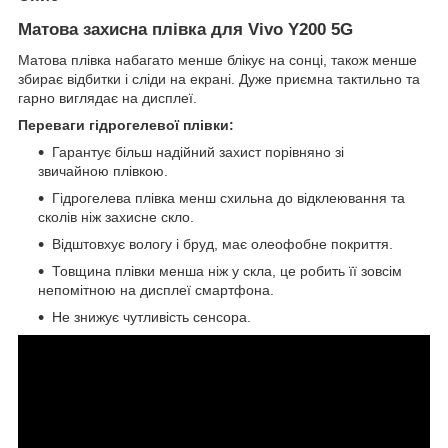
Матова захисна плівка для Vivo Y200 5G
Матова плівка набагато менше блікує на сонці, також менше
збирає відбитки і сліди на екрані. Дуже приємна тактильно та
гарно виглядає на дисплеї.
Переваги гідрогелевої плівки:
Гарантує більш надійний захист порівняно зі
звичайною плівкою.
Гідрогелева плівка менш схильна до відклеювання та
сколів ніж захисне скло.
Відштовхує вологу і бруд, має олеофобне покриття.
Товщина плівки менша ніж у скла, це робить її зовсім
непомітною на дисплеї смартфона.
Не знижує чутливість сенсора.