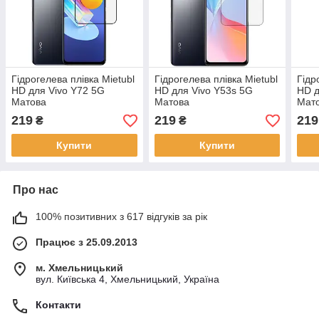
Гідрогелева плівка Mietubl
Гідрогелева плівка Mietubl
Гідр
HD для Vivo Y72 5G
HD для Vivo Y53s 5G
HD д
Матова
Матова
Мат
219
219
219
₴
₴
Купити
Купити
Про нас
100% позитивних з 617 відгуків за рік
Працює з 25.09.2013
м. Хмельницький
вул. Київська 4, Хмельницький, Україна
Контакти