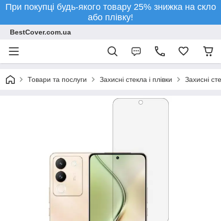
При покупці будь-якого товару 25% знижка на скло
або плівку!
BestCover.com.ua
Товари та послуги
Захисні стекла і плівки
Захисні ст