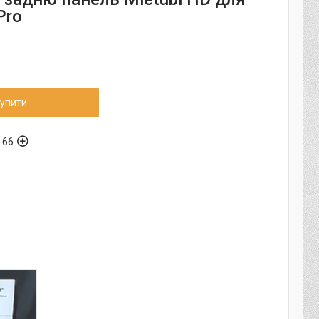
Pro
упити
-66