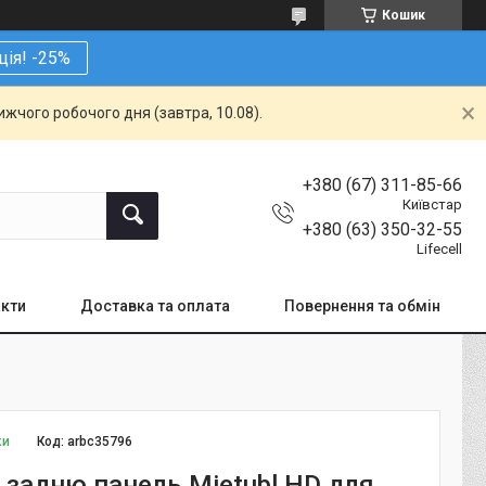
Кошик
ція! -25%
жчого робочого дня (завтра, 10.08).
+380 (67) 311-85-66
Київстар
+380 (63) 350-32-55
Lifecell
кти
Доставка та оплата
Повернення та обмін
ки
Код:
arbc35796
а задню панель Mietubl HD для