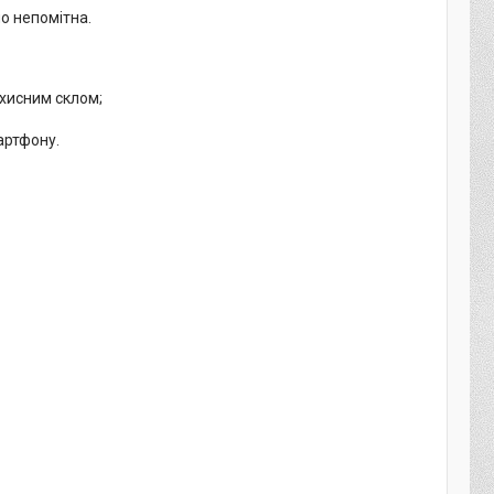
но непомітна.
ахисним склом;
артфону.