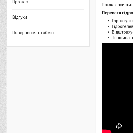
Про нас
Плівка захистит
Переваги гідро
Відгуки
Гарантує н
Гідрогелев
Відштовхує
Повернення та обмін
Товщина пл