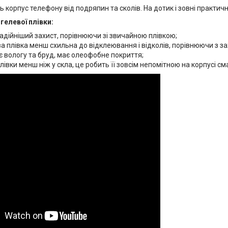
ь корпус телефону від подряпин та сколів. На дотик і зовні практич
гелевої плівки:
адійніший захист, порівнюючи зі звичайною плівкою;
а плівка менш схильна до відклеювання і відколів, порівнюючи з з
 вологу та бруд, має олеофобне покриття;
івки менш ніж у скла, це робить її зовсім непомітною на корпусі см