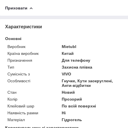
Приховати
Характеристики
Основні
Виробник
Mietubl
Країна виробник
Китай
Призначення
Для телефону
Тип
Захисна плівка
Сумісність з
VIVO
Особливості
Гнучке, Кути заокруглені,
Анти-відбитки
Стан
Новий
Колір
Прозорий
Клейовий шар
По всій поверхні
Наявність рамки
Ні
Матеріал
Гідрогель
Користувальницькі характеристики