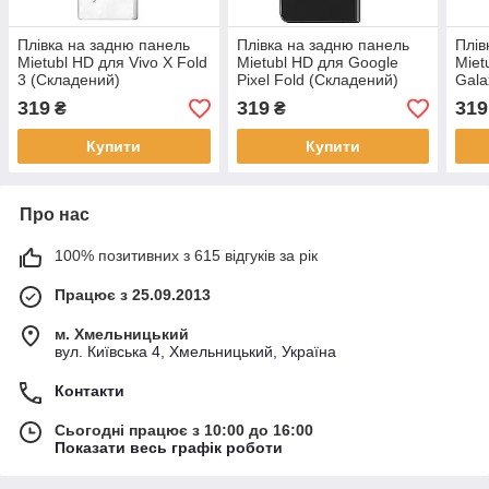
Плівка на задню панель
Плівка на задню панель
Плів
Mietubl HD для Vivo X Fold
Mietubl HD для Google
Miet
3 (Складений)
Pixel Fold (Складений)
Gala
(Скл
319
319
319
₴
₴
Купити
Купити
Про нас
100% позитивних з 615 відгуків за рік
Працює з 25.09.2013
м. Хмельницький
вул. Київська 4, Хмельницький, Україна
Контакти
Сьогодні працює з 10:00 до 16:00
Показати весь графік роботи