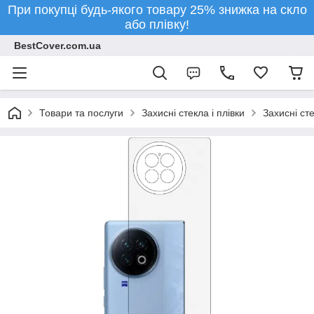
При покупці будь-якого товару 25% знижка на скло
або плівку!
BestCover.com.ua
Товари та послуги
Захисні стекла і плівки
Захисні ст