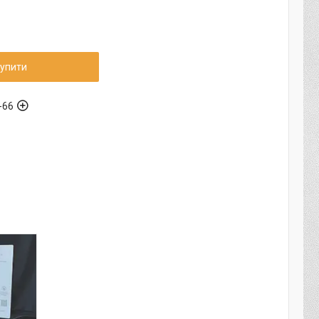
упити
-66