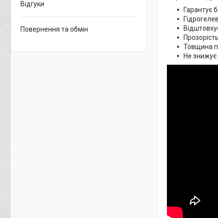
Відгуки
Гарантує б
Гідрогелев
Відштовхує
Повернення та обмін
Прозорість
Товщина пл
Не знижує 