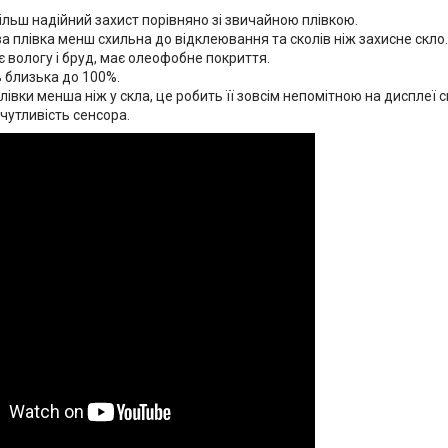
ільш надійний захист порівняно зі звичайною плівкою.
а плівка менш схильна до відклеювання та сколів ніж захисне скло.
 вологу і бруд, має олеофобне покриття.
 близька до 100%.
івки менша ніж у скла, це робить її зовсім непомітною на дисплеї 
чутливість сенсора.