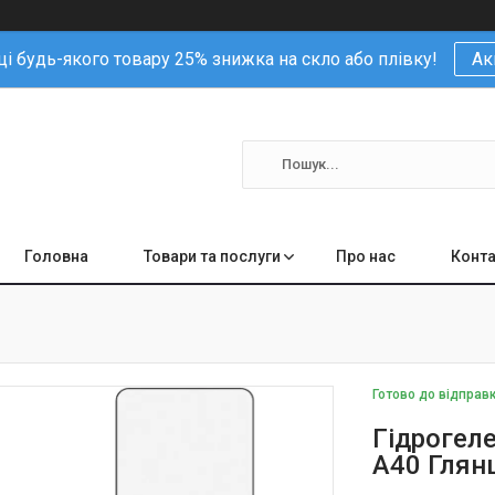
і будь-якого товару 25% знижка на скло або плівку!
Ак
Головна
Товари та послуги
Про нас
Конта
Готово до відправ
Гідрогеле
A40 Глян