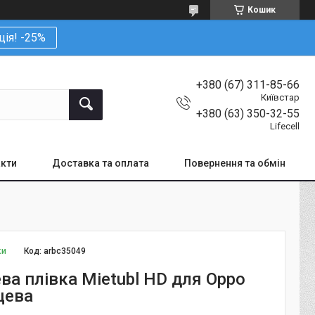
Кошик
ція! -25%
+380 (67) 311-85-66
Київстар
+380 (63) 350-32-55
Lifecell
кти
Доставка та оплата
Повернення та обмін
ки
Код:
arbc35049
ва плівка Mietubl HD для Oppo
цева