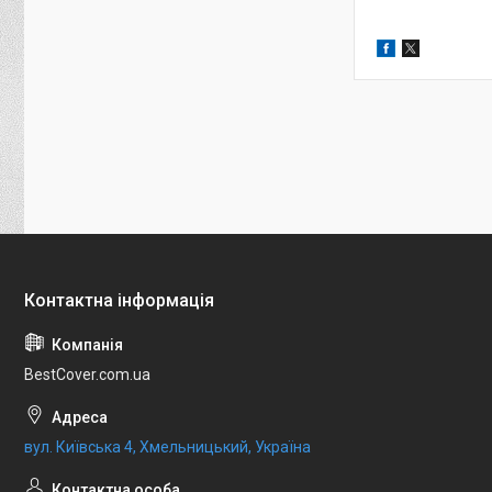
BestCover.com.ua
вул. Київська 4, Хмельницький, Україна