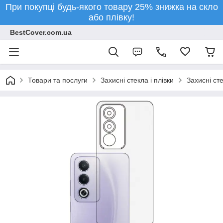
При покупці будь-якого товару 25% знижка на скло
або плівку!
BestCover.com.ua
Товари та послуги
Захисні стекла і плівки
Захисні ст