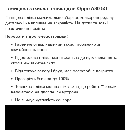
Глянцева захисна плівка для Oppo A80 5G
Глянцева плівка максимально зберігає кольоропередачу
дисплею і не впливає на яскравість. На дотик та зовні
практично непомітна.
Переваги гідрогелевої плівки:
Гарантує більш надійний захист порівняно зі
звичайною плівкою.
Гідрогелева плівка менш схильна до відклеювання та
сколів ніж захисне скло.
Відштовхує вологу і бруд, має олеофобне покриття.
Прозорість близька до 100%.
Товщина плівки менша ніж у скла, це робить її зовсім
непомітною на дисплеї смартфона.
Не знижує чутливість сенсора.