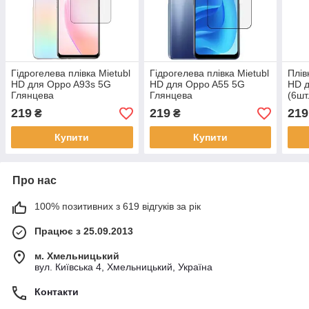
Гідрогелева плівка Mietubl
Гідрогелева плівка Mietubl
Плів
HD для Oppo A93s 5G
HD для Oppo A55 5G
HD д
Глянцева
Глянцева
(6шт
219
219
219
₴
₴
Купити
Купити
Про нас
100% позитивних з 619 відгуків за рік
Працює з 25.09.2013
м. Хмельницький
вул. Київська 4, Хмельницький, Україна
Контакти