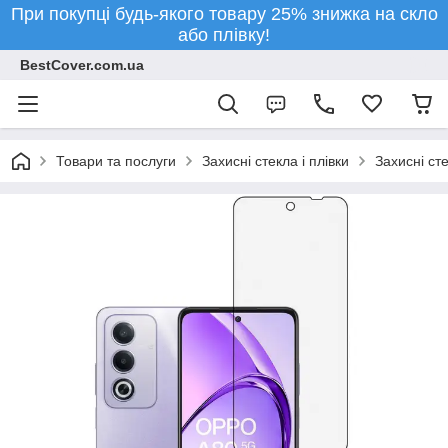
При покупці будь-якого товару 25% знижка на скло
або плівку!
BestCover.com.ua
Товари та послуги
Захисні стекла і плівки
Захисні ст