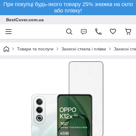
При покупці будь-якого товару 25% знижка на скло
або плівку!
BestCover.com.ua
Товари та послуги
Захисні стекла і плівки
Захисні ст