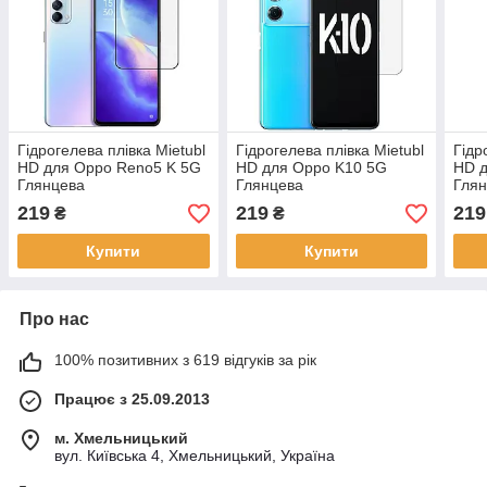
Гідрогелева плівка Mietubl
Гідрогелева плівка Mietubl
Гідр
HD для Oppo Reno5 K 5G
HD для Oppo K10 5G
HD д
Глянцева
Глянцева
Гля
219
219
219
₴
₴
Купити
Купити
Про нас
100% позитивних з 619 відгуків за рік
Працює з 25.09.2013
м. Хмельницький
вул. Київська 4, Хмельницький, Україна