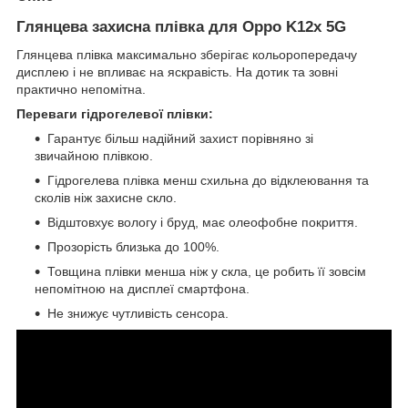
Глянцева захисна плівка для Oppo K12x 5G
Глянцева плівка максимально зберігає кольоропередачу
дисплею і не впливає на яскравість. На дотик та зовні
практично непомітна.
Переваги гідрогелевої плівки:
Гарантує більш надійний захист порівняно зі
звичайною плівкою.
Гідрогелева плівка менш схильна до відклеювання та
сколів ніж захисне скло.
Відштовхує вологу і бруд, має олеофобне покриття.
Прозорість близька до 100%.
Товщина плівки менша ніж у скла, це робить її зовсім
непомітною на дисплеї смартфона.
Не знижує чутливість сенсора.