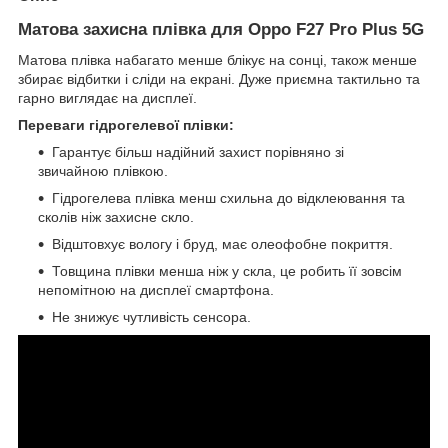
Матова захисна плівка для Oppo F27 Pro Plus 5G
Матова плівка набагато менше блікує на сонці, також менше
збирає відбитки і сліди на екрані. Дуже приємна тактильно та
гарно виглядає на дисплеї.
Переваги гідрогелевої плівки:
Гарантує більш надійний захист порівняно зі
звичайною плівкою.
Гідрогелева плівка менш схильна до відклеювання та
сколів ніж захисне скло.
Відштовхує вологу і бруд, має олеофобне покриття.
Товщина плівки менша ніж у скла, це робить її зовсім
непомітною на дисплеї смартфона.
Не знижує чутливість сенсора.