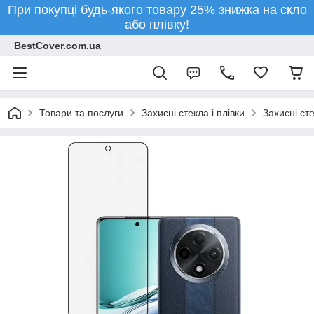
При покупці будь-якого товару 25% знижка на скло
або плівку!
BestCover.com.ua
Товари та послуги
Захисні стекла і плівки
Захисні ст