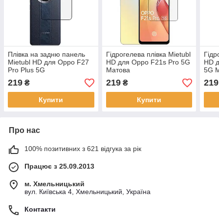
Плівка на задню панель
Гідрогелева плівка Mietubl
Гідр
Mietubl HD для Oppo F27
HD для Oppo F21s Pro 5G
HD д
Pro Plus 5G
Матова
5G 
219
219
219
₴
₴
Купити
Купити
Про нас
100% позитивних з 621 відгука за рік
Працює з 25.09.2013
м. Хмельницький
вул. Київська 4, Хмельницький, Україна
Контакти