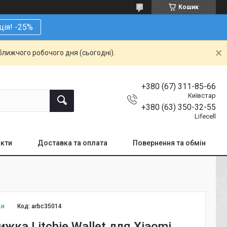
Кошик
ція! -25%
ближчого робочого дня (сьогодні).
+380 (67) 311-85-66
Київстар
+380 (63) 350-32-55
Lifecell
кти
Доставка та оплата
Повернення та обмін
ки
Код:
arbc35014
жка Litchie Wallet для Xiaomi