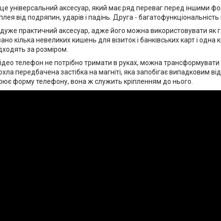
 це універсальний аксесуар, який має ряд переваг перед іншими фо
лея від подряпин, ударів і падінь. Друга - багатофункціональність 
 дуже практичний аксесуар, адже його можна використовувати як г
но кілька невеликих кишень для візиток і банківських карт і одна 
дходять за розміром.
ідео телефон не потрібно тримати в руках, можна трансформувати чо
хла передбачена застібка на магніті, яка запобігає випадковим ві
рює форму телефону, вона ж служить кріпленням до нього.