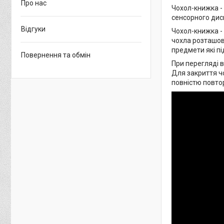
Про нас
Чохол-книжка -
сенсорного дисп
Відгуки
Чохол-книжка -
чохла розташова
предмети які пі
Повернення та обмін
При перегляді в
Для закриття чо
повністю повто