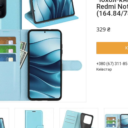
Redmi Not
(164.84/7
329 ₴
К
+380 (67) 311-85
Київстар