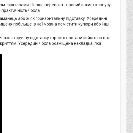
рм-факторами. Перша перевага - повний захист корпусу і
і практичність чохла.
аманець або ж як горизонтальну підставку. Усередині
кишеня побільше, в неї можна помістити купюри або інші
хол в зручну підставку і просто поставити його на стіл.
дкриттям. Усередині чохла розміщена накладка, яка