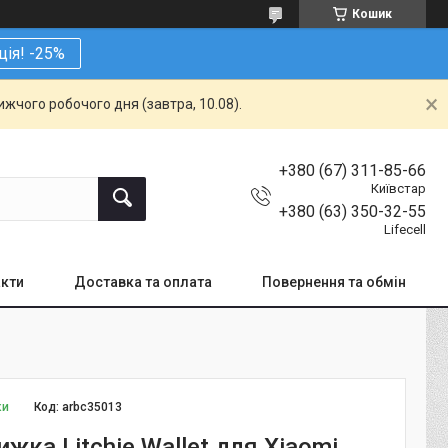
Кошик
ція! -25%
жчого робочого дня (завтра, 10.08).
+380 (67) 311-85-66
Київстар
+380 (63) 350-32-55
Lifecell
кти
Доставка та оплата
Повернення та обмін
ки
Код:
arbc35013
жка Litchie Wallet для Xiaomi