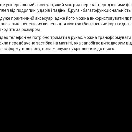
 це універсальний аксесуар, який має ряд переваг перед іншими фо
лея від подряпин, ударів і падінь. Друга - багатофункціональність 
 дуже практичний аксесуар, адже його можна використовувати як г
но кілька невеликих кишень для візиток і банківських карт і одна 
дходять за розміром.
ідео телефон не потрібно тримати в руках, можна трансформувати чо
хла передбачена застібка на магніті, яка запобігає випадковим ві
рює форму телефону, вона ж служить кріпленням до нього.