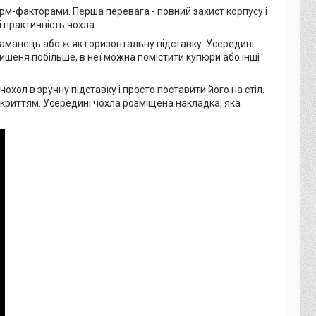
рм-факторами. Перша перевага - повний захист корпусу і
і практичність чохла.
аманець або ж як горизонтальну підставку. Усередині
кишеня побільше, в неї можна помістити купюри або інші
хол в зручну підставку і просто поставити його на стіл.
дкриттям. Усередині чохла розміщена накладка, яка