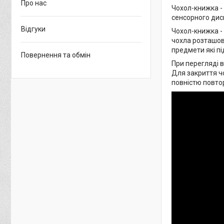
Про нас
Чохол-книжка -
сенсорного дисп
Відгуки
Чохол-книжка -
чохла розташова
предмети які пі
Повернення та обмін
При перегляді в
Для закриття чо
повністю повто