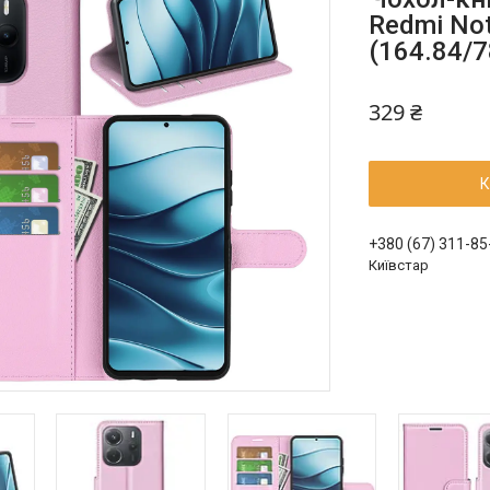
Redmi Not
(164.84/7
329 ₴
К
+380 (67) 311-85
Київстар