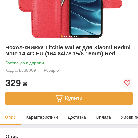
Чохол-книжка Litchie Wallet для Xiaomi Redmi
Note 14 4G EU (164.84/78.15/8.16mm) Red
Готово до відправки
Код: arbc35009
Роздріб
329
₴
Купити
Опис
Характеристики
Доставка
Оплата
Умови п
Опис