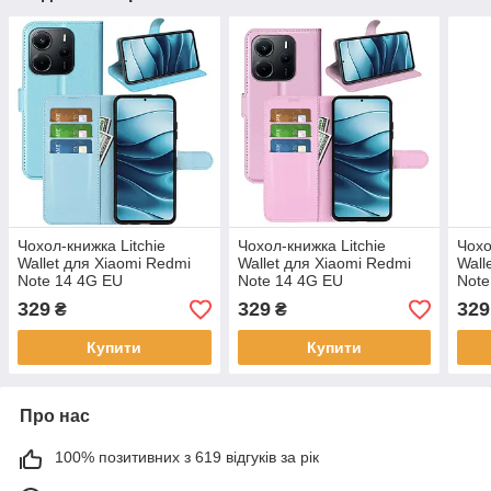
Чохол-книжка Litchie
Чохол-книжка Litchie
Чохо
Wallet для Xiaomi Redmi
Wallet для Xiaomi Redmi
Wall
Note 14 4G EU
Note 14 4G EU
Note
(164.84/78.15/8.16mm)
(164.84/78.15/8.16mm)
(164
329
329
329
₴
₴
Light Blue
Light Pink
Viole
Купити
Купити
Про нас
100% позитивних з 619 відгуків за рік