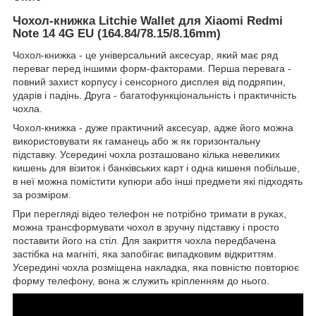
Чохол-книжка Litchie Wallet для
Xiaomi Redmi
Note 14 4G EU (164.84/78.15/8.16mm)
Чохол-книжка - це універсальний аксесуар, який має ряд
переваг перед іншими форм-факторами. Перша перевага -
повний захист корпусу і сенсорного дисплея від подряпин,
ударів і падінь. Друга - багатофункціональність і практичність
чохла.
Чохол-книжка - дуже практичний аксесуар, адже його можна
використовувати як гаманець або ж як горизонтальну
підставку. Усередині чохла розташовано кілька невеликих
кишень для візиток і банківських карт і одна кишеня побільше,
в неї можна помістити купюри або інші предмети які підходять
за розміром.
При перегляді відео телефон не потрібно тримати в руках,
можна трансформувати чохол в зручну підставку і просто
поставити його на стіл. Для закриття чохла передбачена
застібка на магніті, яка запобігає випадковим відкриттям.
Усередині чохла розміщена накладка, яка повністю повторює
форму телефону, вона ж служить кріпленням до нього.