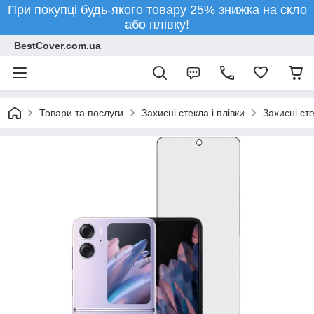
При покупці будь-якого товару 25% знижка на скло
або плівку!
BestCover.com.ua
Товари та послуги
Захисні стекла і плівки
Захисні ст