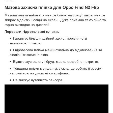
Матова захисна плівка для Oppo Find N2 Flip
Матова плівка набагато менше блікує на сонці, також менше
збирає відбитки і сліди на екрані. Дуже приємна тактильно та
гарно виглядає на дисплеї.
Переваги гідрогелевої плівки:
Гарантує більш надійний захист порівняно зі
звичайною плівкою.
Гідрогелева плівка менш схильна до відклеювання та
сколів ніж захисне скло.
Відштовхує вологу і бруд, має олеофобне покриття.
Товщина плівки менша ніж у скла, це робить її зовсім
непомітною на дисплеї смартфона.
Не знижує чутливість сенсора.