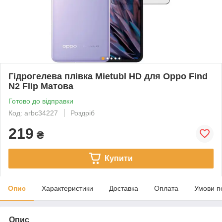
Гідрогелева плівка Mietubl HD для Oppo Find
N2 Flip Матова
Готово до відправки
Код: arbc34227
Роздріб
219
₴
Купити
Опис
Характеристики
Доставка
Оплата
Умови п
Опис