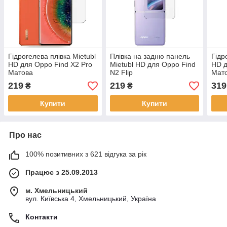
Гідрогелева плівка Mietubl
Плівка на задню панель
Гідр
HD для Oppo Find X2 Pro
Mietubl HD для Oppo Find
HD д
Матова
N2 Flip
Мато
219
219
319
₴
₴
Купити
Купити
Про нас
100% позитивних з 621 відгука за рік
Працює з 25.09.2013
м. Хмельницький
вул. Київська 4, Хмельницький, Україна
Контакти