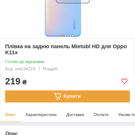
Плівка на задню панель Mietubl HD для Oppo
K11x
Готово до відправки
Код: arbc34219
Роздріб
219
₴
Купити
Опис
Характеристики
Доставка
Оплата
Умови п
Опис