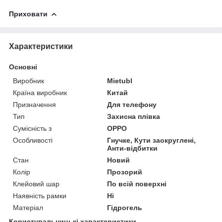
Приховати
Характеристики
Основні
Виробник
Mietubl
Країна виробник
Китай
Призначення
Для телефону
Тип
Захисна плівка
Сумісність з
OPPO
Особливості
Гнучке, Кути заокруглені,
Анти-відбитки
Стан
Новий
Колір
Прозорий
Клейовий шар
По всій поверхні
Наявність рамки
Ні
Матеріал
Гідрогель
Користувальницькі характеристики