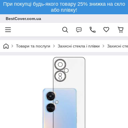
При покупці будь-якого товару 25% знижка на скло
або плівку!
BestCover.com.ua
Товари та послуги
Захисні стекла і плівки
Захисні ст