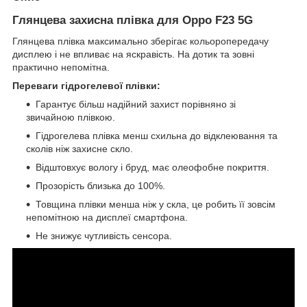
Глянцева захисна плівка для Oppo F23 5G
Глянцева плівка максимально зберігає кольоропередачу
дисплею і не впливає на яскравість. На дотик та зовні
практично непомітна.
Переваги гідрогелевої плівки:
Гарантує більш надійний захист порівняно зі
звичайною плівкою.
Гідрогелева плівка менш схильна до відклеювання та
сколів ніж захисне скло.
Відштовхує вологу і бруд, має олеофобне покриття.
Прозорість близька до 100%.
Товщина плівки менша ніж у скла, це робить її зовсім
непомітною на дисплеї смартфона.
Не знижує чутливість сенсора.