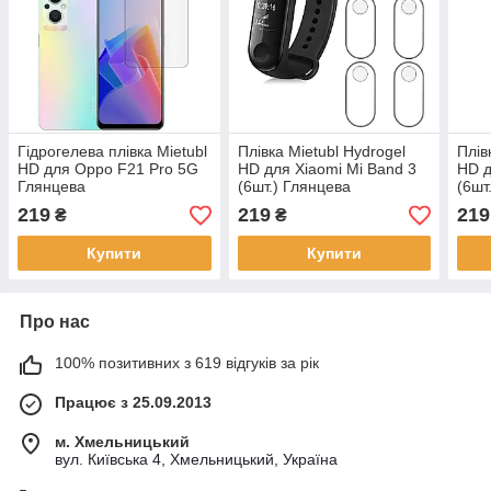
Гідрогелева плівка Mietubl
Плівка Mietubl Hydrogel
Плів
HD для Oppo F21 Pro 5G
HD для Xiaomi Mi Band 3
HD д
Глянцева
(6шт.) Глянцева
(6шт
219
219
219
₴
₴
Купити
Купити
Про нас
100% позитивних з 619 відгуків за рік
Працює з 25.09.2013
м. Хмельницький
вул. Київська 4, Хмельницький, Україна