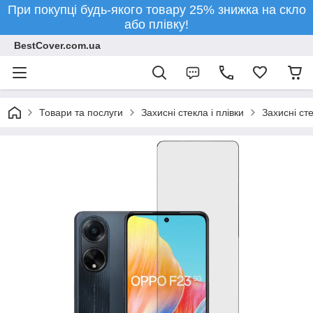
При покупці будь-якого товару 25% знижка на скло
або плівку!
BestCover.com.ua
Товари та послуги
Захисні стекла і плівки
Захисні ст