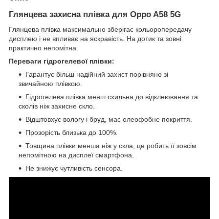
Глянцева захисна плівка для Oppo A58 5G
Глянцева плівка максимально зберігає кольоропередачу
дисплею і не впливає на яскравість. На дотик та зовні
практично непомітна.
Переваги гідрогелевої плівки:
Гарантує більш надійний захист порівняно зі
звичайною плівкою.
Гідрогелева плівка менш схильна до відклеювання та
сколів ніж захисне скло.
Відштовхує вологу і бруд, має олеофобне покриття.
Прозорість близька до 100%.
Товщина плівки менша ніж у скла, це робить її зовсім
непомітною на дисплеї смартфона.
Не знижує чутливість сенсора.