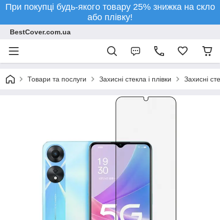
При покупці будь-якого товару 25% знижка на скло
або плівку!
BestCover.com.ua
Товари та послуги
Захисні стекла і плівки
Захисні ст