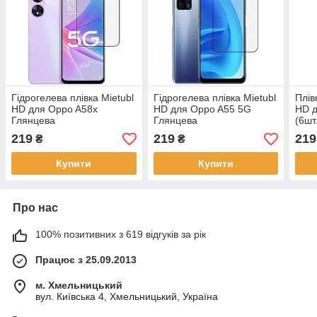
Гідрогелева плівка Mietubl
Гідрогелева плівка Mietubl
Плів
HD для Oppo A58x
HD для Oppo A55 5G
HD д
Глянцева
Глянцева
(6шт
219
219
219
₴
₴
Купити
Купити
Про нас
100% позитивних з 619 відгуків за рік
Працює з 25.09.2013
м. Хмельницький
вул. Київська 4, Хмельницький, Україна