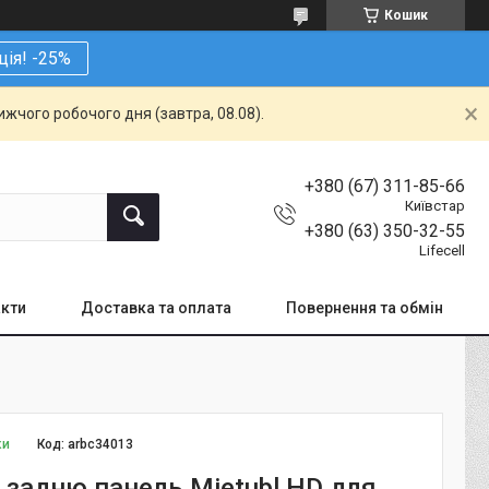
Кошик
ція! -25%
жчого робочого дня (завтра, 08.08).
+380 (67) 311-85-66
Київстар
+380 (63) 350-32-55
Lifecell
кти
Доставка та оплата
Повернення та обмін
ки
Код:
arbc34013
а задню панель Mietubl HD для