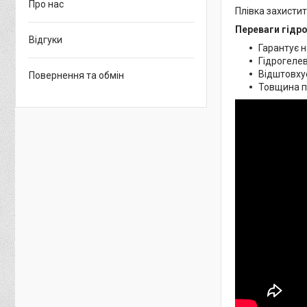
Про нас
Плівка захистит
Переваги гідро
Відгуки
Гарантує н
Гідрогелев
Відштовхує
Повернення та обмін
Товщина пл