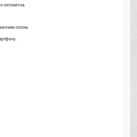
но непомітна.
ахисним склом;
артфону.