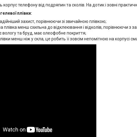
ь корпус телефону від подряпин та сколів. На дотик і зовні практич
гелевої плівки:
адійніший захист, порівнюючи зі звичайною плівкою;
а плівка менш схильна до відклеювання і відколів, порівнюючи з з
 вологу та бруд, має олеофобне покриття;
івки менш ніж у скла, це робить її зовсім непомітною на корпусі см