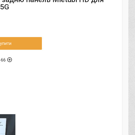
 5G
упити
-66