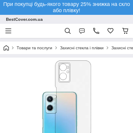
При покупці будь-якого товару 25% знижка на скло
або плівку!
BestCover.com.ua
Товари та послуги
Захисні стекла і плівки
Захисні ст