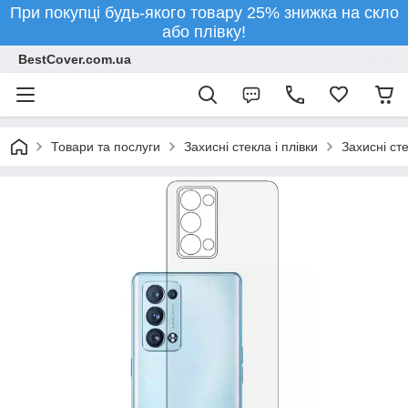
При покупці будь-якого товару 25% знижка на скло
або плівку!
BestCover.com.ua
Товари та послуги
Захисні стекла і плівки
Захисні ст