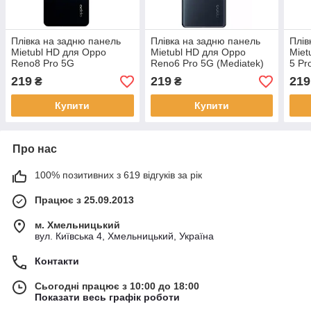
Плівка на задню панель
Плівка на задню панель
Плів
Mietubl HD для Oppo
Mietubl HD для Oppo
Miet
Reno8 Pro 5G
Reno6 Pro 5G (Mediatek)
5 Pr
219
219
219
₴
₴
Купити
Купити
Про нас
100% позитивних з 619 відгуків за рік
Працює з 25.09.2013
м. Хмельницький
вул. Київська 4, Хмельницький, Україна
Контакти
Сьогодні працює з 10:00 до 18:00
Показати весь графік роботи