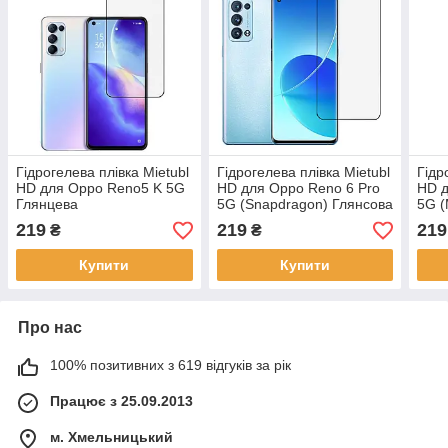
Гідрогелева плівка Mietubl
Гідрогелева плівка Mietubl
Гідр
HD для Oppo Reno5 K 5G
HD для Oppo Reno 6 Pro
HD д
Глянцева
5G (Snapdragon) Глянсова
5G (
219
219
219
₴
₴
Купити
Купити
Про нас
100% позитивних з 619 відгуків за рік
Працює з 25.09.2013
м. Хмельницький