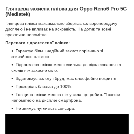
Глянцева захисна плівка для Oppo Reno6 Pro 5G
(Mediatek)
Глянцева плівка максимально зберігає кольоропередачу
дисплею і не впливає на яскравість. На дотик та зовні
практично непомітна.
Переваги гідрогелевої плівки:
Гарантує більш надійний захист порівняно зі
звичайною плівкою.
Гідрогелева плівка менш схильна до відклеювання та
сколів ніж захисне скло.
Відштовхує вологу і бруд, має олеофобне покриття.
Прозорість близька до 100%.
Товщина плівки менша ніж у скла, це робить її зовсім
непомітною на дисплеї смартфона.
Не знижує чутливість сенсора.