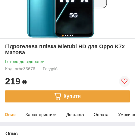
Гідрогелева плівка Mietubl HD для Oppo K7x
Матова
Готово до відправки
Код: arbc33676
Роздріб
219
₴
Купити
Опис
Характеристики
Доставка
Оплата
Умови п
Опис