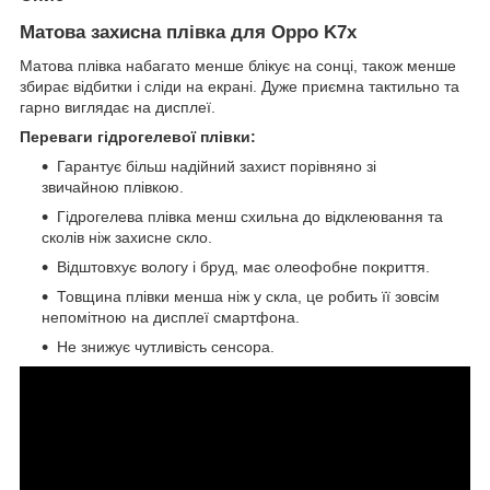
Матова захисна плівка для Oppo K7x
Матова плівка набагато менше блікує на сонці, також менше
збирає відбитки і сліди на екрані. Дуже приємна тактильно та
гарно виглядає на дисплеї.
Переваги гідрогелевої плівки:
Гарантує більш надійний захист порівняно зі
звичайною плівкою.
Гідрогелева плівка менш схильна до відклеювання та
сколів ніж захисне скло.
Відштовхує вологу і бруд, має олеофобне покриття.
Товщина плівки менша ніж у скла, це робить її зовсім
непомітною на дисплеї смартфона.
Не знижує чутливість сенсора.