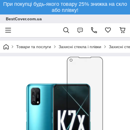
При покупці будь-якого товару 25% знижка на скло
або плівку!
BestCover.com.ua
Товари та послуги
Захисні стекла і плівки
Захисні ст