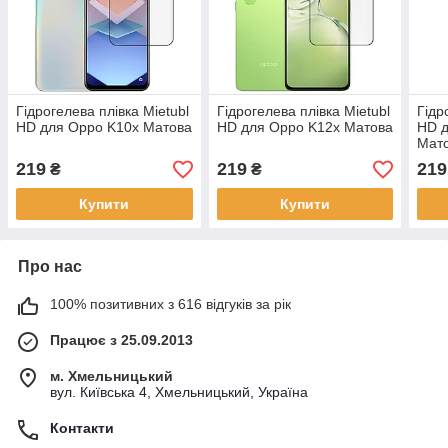
Гідрогелева плівка Mietubl
Гідрогелева плівка Mietubl
Гідр
HD для Oppo K10x Матова
HD для Oppo K12x Матова
HD д
Мат
219
219
219
₴
₴
Купити
Купити
Про нас
100% позитивних з 616 відгуків за рік
Працює з 25.09.2013
м. Хмельницький
вул. Київська 4, Хмельницький, Україна
Контакти