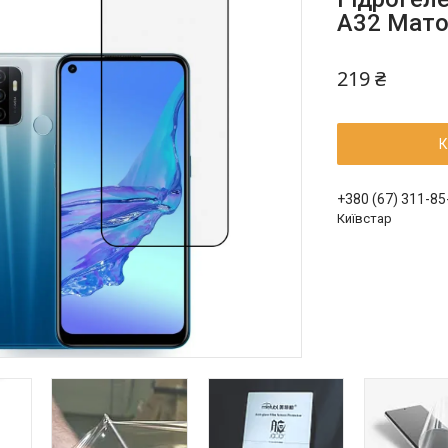
A32 Мат
219 ₴
К
+380 (67) 311-85
Київстар