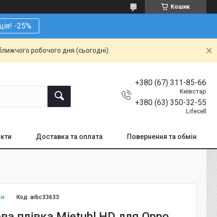
Кошик
ція! -25%
ближчого робочого дня (сьогодні).
+380 (67) 311-85-66
Київстар
+380 (63) 350-32-55
Lifecell
кти
Доставка та оплата
Повернення та обмін
ки
Код:
arbc33633
ва плівка Mietubl HD для Oppo