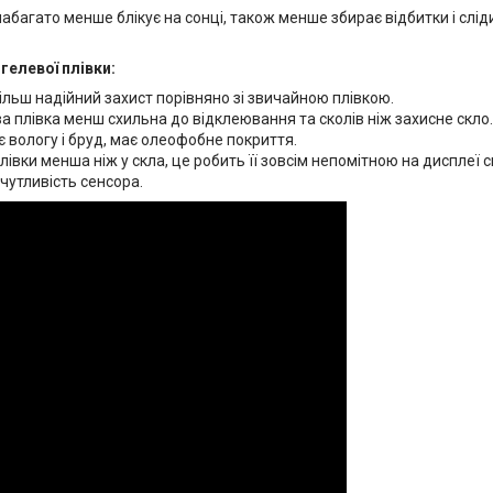
абагато менше блікує на сонці, також менше збирає відбитки і слі
гелевої плівки:
ільш надійний захист порівняно зі звичайною плівкою.
а плівка менш схильна до відклеювання та сколів ніж захисне скло.
 вологу і бруд, має олеофобне покриття.
івки менша ніж у скла, це робить її зовсім непомітною на дисплеї 
чутливість сенсора.