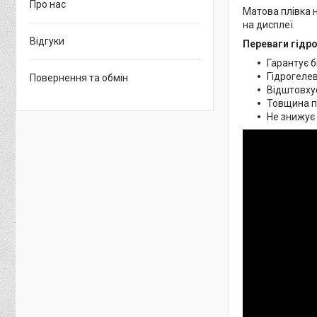
Про нас
Матова плівка н
на дисплеї.
Відгуки
Переваги гідро
Гарантує б
Гідрогелев
Повернення та обмін
Відштовхує
Товщина пл
Не знижує 