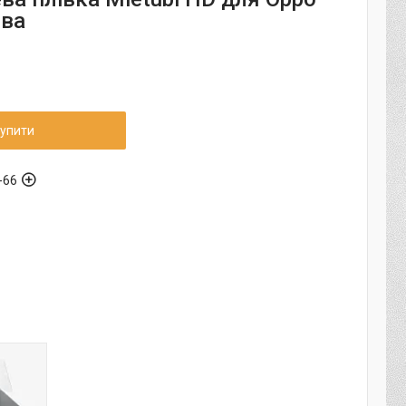
ова
упити
-66