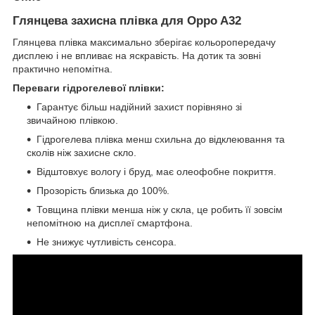
Глянцева захисна плівка для Oppo A32
Глянцева плівка максимально зберігає кольоропередачу
дисплею і не впливає на яскравість. На дотик та зовні
практично непомітна.
Переваги гідрогелевої плівки:
Гарантує більш надійний захист порівняно зі
звичайною плівкою.
Гідрогелева плівка менш схильна до відклеювання та
сколів ніж захисне скло.
Відштовхує вологу і бруд, має олеофобне покриття.
Прозорість близька до 100%.
Товщина плівки менша ніж у скла, це робить її зовсім
непомітною на дисплеї смартфона.
Не знижує чутливість сенсора.