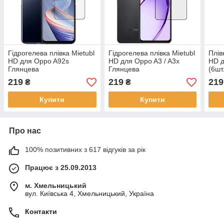
Гідрогелева плівка Mietubl
Гідрогелева плівка Mietubl
Плів
HD для Oppo A92s
HD для Oppo A3 / A3x
HD д
Глянцева
Глянцева
(6шт
219
219
219
₴
₴
Купити
Купити
Про нас
100% позитивних з 617 відгуків за рік
Працює з 25.09.2013
м. Хмельницький
вул. Київська 4, Хмельницький, Україна
Контакти