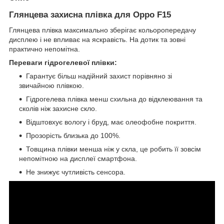
Глянцева захисна плівка для Oppo F15
Глянцева плівка максимально зберігає кольоропередачу
дисплею і не впливає на яскравість. На дотик та зовні
практично непомітна.
Переваги гідрогелевої плівки:
Гарантує більш надійний захист порівняно зі
звичайною плівкою.
Гідрогелева плівка менш схильна до відклеювання та
сколів ніж захисне скло.
Відштовхує вологу і бруд, має олеофобне покриття.
Прозорість близька до 100%.
Товщина плівки менша ніж у скла, це робить її зовсім
непомітною на дисплеї смартфона.
Не знижує чутливість сенсора.