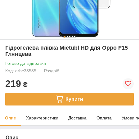
Гідрогелева плівка Mietubl HD для Oppo F15
Глянцева
Готово до відправки
Код: arbc33585
Роздріб
219
₴
Купити
Опис
Характеристики
Доставка
Оплата
Умови п
Опис