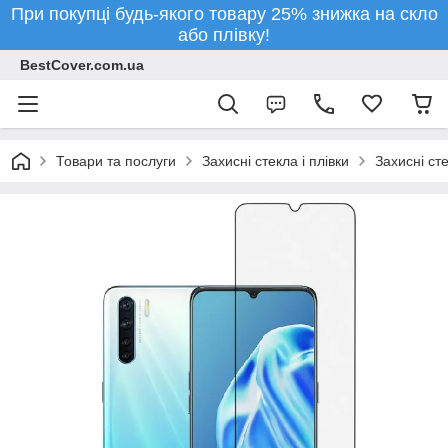
При покупці будь-якого товару 25% знижка на скло
або плівку!
BestCover.com.ua
Товари та послуги
Захисні стекла і плівки
Захисні ст