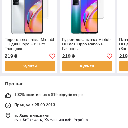
Гідрогелева плівка Mietubl
Гідрогелева плівка Mietubl
Плів
HD для Oppo F19 Pro
HD для Oppo Reno5 F
HD д
Глянцева
Глянцева
(6шт
219
219
219
₴
₴
Купити
Купити
Про нас
100% позитивних з 619 відгуків за рік
Працює з 25.09.2013
м. Хмельницький
вул. Київська 4, Хмельницький, Україна