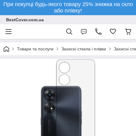
При покупці будь-якого товару 25% знижка на скло
або плівку!
BestCover.com.ua
Товари та послуги
Захисні стекла і плівки
Захисні ст