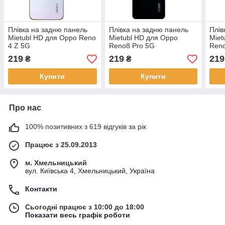
Плівка на задню панель
Плівка на задню панель
Плів
Mietubl HD для Oppo Reno
Mietubl HD для Oppo
Miet
4 Z 5G
Reno8 Pro 5G
Ren
219
219
219
₴
₴
Купити
Купити
Про нас
100% позитивних з 619 відгуків за рік
Працює з 25.09.2013
м. Хмельницький
вул. Київська 4, Хмельницький, Україна
Контакти
Сьогодні працює з 10:00 до 18:00
Показати весь графік роботи