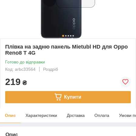
Плівка на задню панель Mietubl HD для Oppo
Reno8 T 4G
Готово до відправки
Код: arbc33564
Роздріб
219
₴
Купити
Опис
Характеристики
Доставка
Оплата
Умови п
Опис