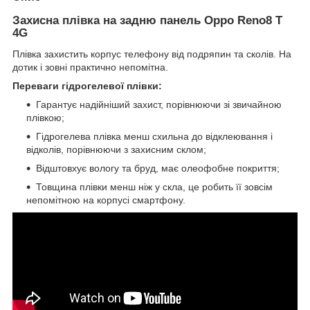
Захисна плівка на задню панель Oppo Reno8 T
4G
Плівка захистить корпус телефону від подряпин та сколів. На
дотик і зовні практично непомітна.
Переваги гідрогелевої плівки:
Гарантує надійніший захист, порівнюючи зі звичайною
плівкою;
Гідрогелева плівка менш схильна до відклеювання і
відколів, порівнюючи з захисним склом;
Відштовхує вологу та бруд, має олеофобне покриття;
Товщина плівки менш ніж у скла, це робить її зовсім
непомітною на корпусі смартфону.