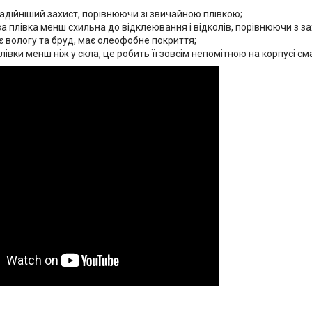
адійніший захист, порівнюючи зі звичайною плівкою;
а плівка менш схильна до відклеювання і відколів, порівнюючи з з
 вологу та бруд, має олеофобне покриття;
івки менш ніж у скла, це робить її зовсім непомітною на корпусі см