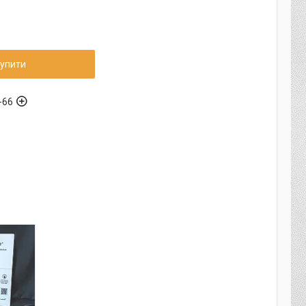
упити
-66