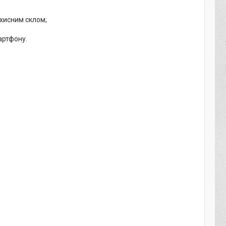
ахисним склом;
артфону.