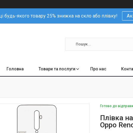
і будь-якого товару 25% знижка на скло або плівку!
Ак
Головна
Товари та послуги
Про нас
Конта
Готово до відправ
Плівка н
Oppo Ren