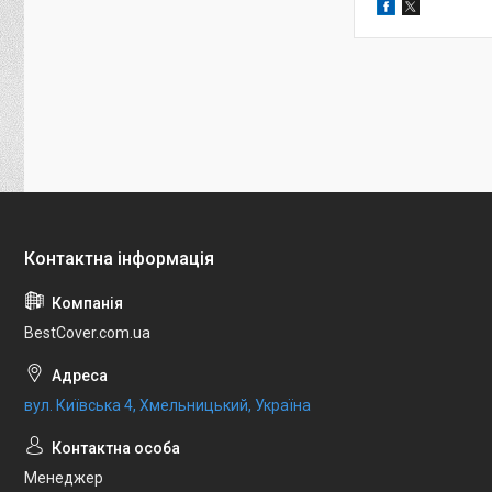
BestCover.com.ua
вул. Київська 4, Хмельницький, Україна
Менеджер