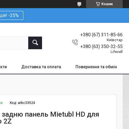
Кошик
ція! -25%
+380 (67) 311-85-66
Київстар
+380 (63) 350-32-55
Lifecell
кти
Доставка та оплата
Повернення та обмін
ки
Код:
arbc33524
а задню панель Mietubl HD для
o 2Z