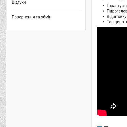
Відгуки
Гарантує н
Гідрогелев
Відштовхує
Повернення та обмін
Товщина пл