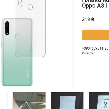
Oppo A31
219 ₴
К
+380 (67) 311-85
Київстар