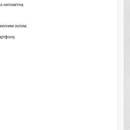
но непомітна.
ахисним склом;
артфону.