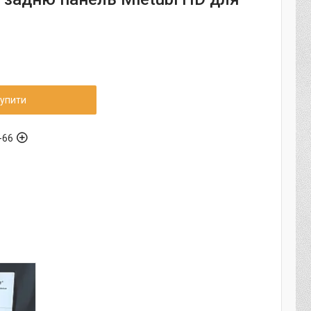
упити
-66