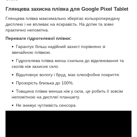
Глянцева захисна плівка для Google Pixel Tablet
Глянцева плівка максимально зберігає кольоропередачу
дисплею і не впливає на яскравість. На дотик та зовні
практично непомітна.
Переваги гідрогелевої плівки:
Гарантує більш надійний захист порівняно зі
звичайною плівкою.
Гідрогелева плівка менш схильна до відклеювання та
сколів ніж захисне скло.
Відштовхує вологу і бруд, має олеофобне покриття.
Прозорість близька до 100%.
Товщина плівки менша ніж у скла, це робить її зовсім
непомітною на дисплеї планшету.
Не знижує чутливість сенсора.