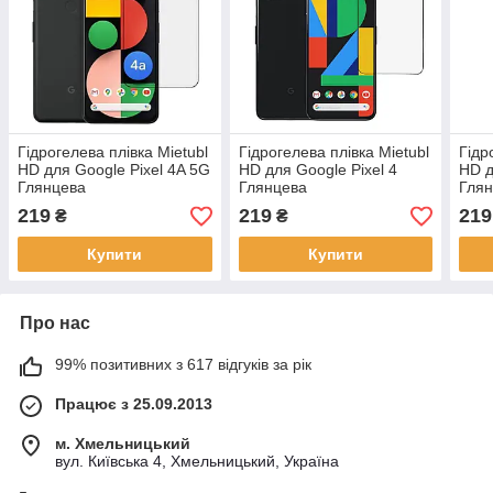
Гідрогелева плівка Mietubl
Гідрогелева плівка Mietubl
Гідр
HD для Google Pixel 4A 5G
HD для Google Pixel 4
HD д
Глянцева
Глянцева
Гля
219
219
219
₴
₴
Купити
Купити
Про нас
99% позитивних з 617 відгуків за рік
Працює з 25.09.2013
м. Хмельницький
вул. Київська 4, Хмельницький, Україна