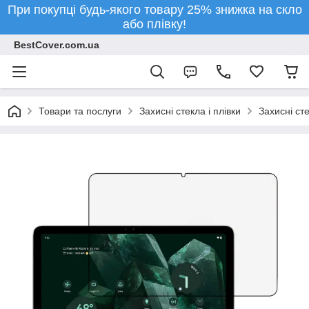
При покупці будь-якого товару 25% знижка на скло
або плівку!
BestCover.com.ua
Товари та послуги
Захисні стекла і плівки
Захисні ст