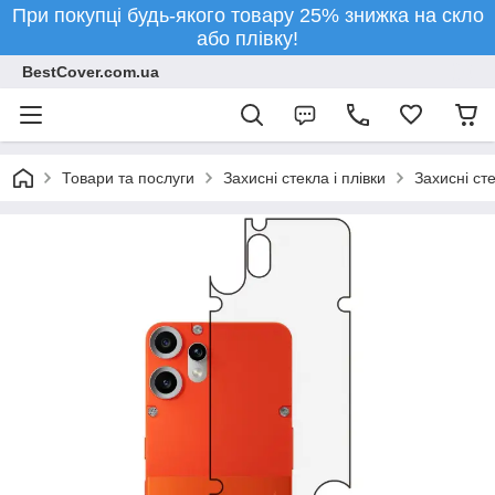
При покупці будь-якого товару 25% знижка на скло
або плівку!
BestCover.com.ua
Товари та послуги
Захисні стекла і плівки
Захисні ст