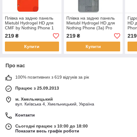
Плівка на задню панель
Плівка на задню панель
Гідр
Mietubl Hydrogel HD для
Mietubl Hydrogel HD для
HD д
CMF by Nothing Phone 1
Nothing Phone (3a) Pro
Phon
219
219
219
₴
₴
Купити
Купити
Про нас
100% позитивних з 619 відгуків за рік
Працює з 25.09.2013
м. Хмельницький
вул. Київська 4, Хмельницький, Україна
Контакти
Сьогодні працює з 10:00 до 18:00
Показати весь графік роботи