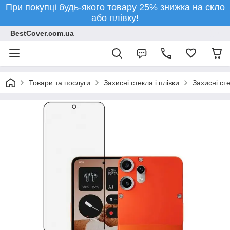
При покупці будь-якого товару 25% знижка на скло
або плівку!
BestCover.com.ua
Товари та послуги
Захисні стекла і плівки
Захисні ст