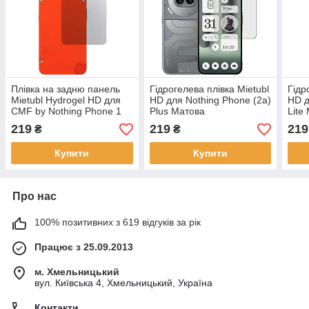
Плівка на задню панель
Гідрогелева плівка Mietubl
Гідр
Mietubl Hydrogel HD для
HD для Nothing Phone (2a)
HD д
CMF by Nothing Phone 1
Plus Матова
Lite
219
219
219
₴
₴
Купити
Купити
Про нас
100% позитивних з 619 відгуків за рік
Працює з 25.09.2013
м. Хмельницький
вул. Київська 4, Хмельницький, Україна
Контакти