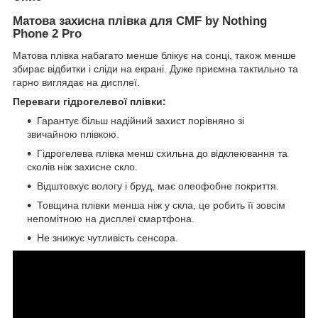
Матова захисна плівка для CMF by Nothing
Phone 2 Pro
Матова плівка набагато менше блікує на сонці, також менше
збирає відбитки і сліди на екрані. Дуже приємна тактильно та
гарно виглядає на дисплеї.
Переваги гідрогелевої плівки:
Гарантує більш надійний захист порівняно зі
звичайною плівкою.
Гідрогелева плівка менш схильна до відклеювання та
сколів ніж захисне скло.
Відштовхує вологу і бруд, має олеофобне покриття.
Товщина плівки менша ніж у скла, це робить її зовсім
непомітною на дисплеї смартфона.
Не знижує чутливість сенсора.