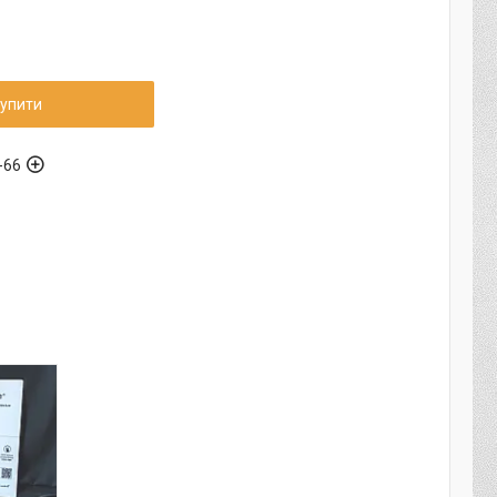
упити
-66