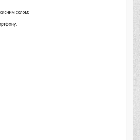
ахисним склом;
артфону.