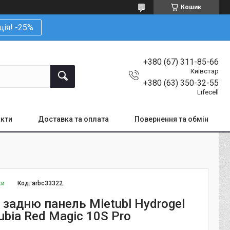
Кошик
ція! -25%
+380 (67) 311-85-66
Київстар
+380 (63) 350-32-55
Lifecell
кти
Доставка та оплата
Повернення та обмін
ки
Код:
arbc33322
 задню панель Mietubl Hydrogel
bia Red Magic 10S Pro