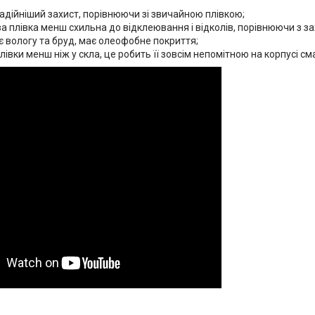
адійніший захист, порівнюючи зі звичайною плівкою;
а плівка менш схильна до відклеювання і відколів, порівнюючи з з
 вологу та бруд, має олеофобне покриття;
івки менш ніж у скла, це робить її зовсім непомітною на корпусі см