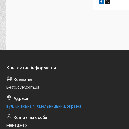
BestCover.com.ua
вул. Київська 4, Хмельницький, Україна
Менеджер