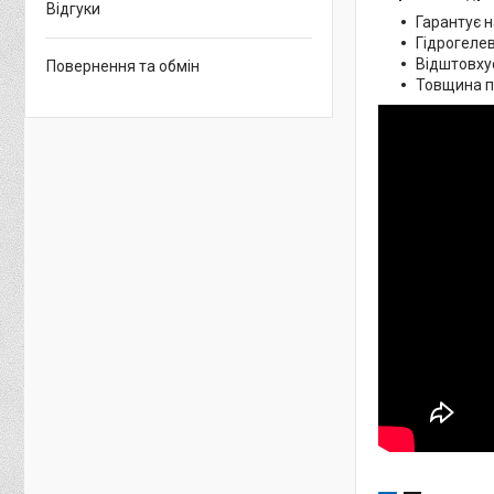
Відгуки
Гарантує н
Гідрогелев
Відштовхує
Повернення та обмін
Товщина пл