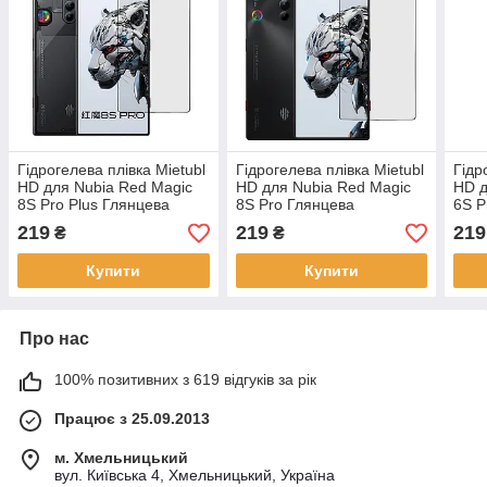
Гідрогелева плівка Mietubl
Гідрогелева плівка Mietubl
Гідр
HD для Nubia Red Magic
HD для Nubia Red Magic
HD д
8S Pro Plus Глянцева
8S Pro Глянцева
6S P
219
219
219
₴
₴
Купити
Купити
Про нас
100% позитивних з 619 відгуків за рік
Працює з 25.09.2013
м. Хмельницький
вул. Київська 4, Хмельницький, Україна