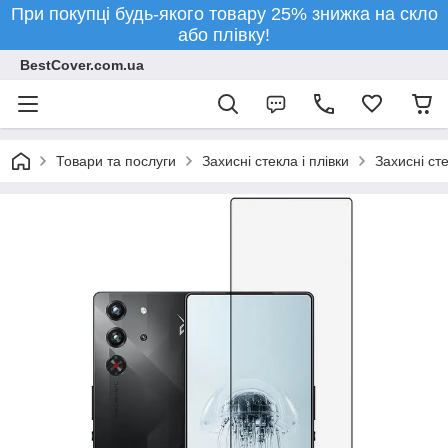
При покупці будь-якого товару 25% знижка на скло
або плівку!
BestCover.com.ua
Товари та послуги
Захисні стекла і плівки
Захисні ст