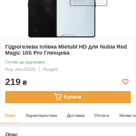
Гідрогелева плівка Mietubl HD для Nubia Red
Magic 10S Pro Глянцева
Готово до відправки
Код: arbc33320
Роздріб
219
₴
Купити
Опис
Характеристики
Доставка
Оплата
Умови п
Опис