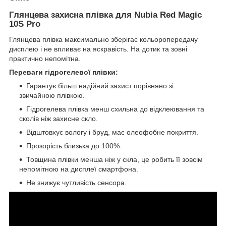
Глянцева захисна плівка для Nubia Red Magic
10S Pro
Глянцева плівка максимально зберігає кольоропередачу
дисплею і не впливає на яскравість. На дотик та зовні
практично непомітна.
Переваги гідрогелевої плівки:
Гарантує більш надійний захист порівняно зі
звичайною плівкою.
Гідрогелева плівка менш схильна до відклеювання та
сколів ніж захисне скло.
Відштовхує вологу і бруд, має олеофобне покриття.
Прозорість близька до 100%.
Товщина плівки менша ніж у скла, це робить її зовсім
непомітною на дисплеї смартфона.
Не знижує чутливість сенсора.