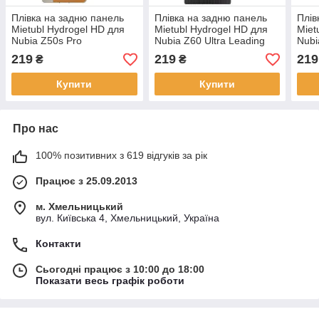
Плівка на задню панель
Плівка на задню панель
Плів
Mietubl Hydrogel HD для
Mietubl Hydrogel HD для
Miet
Nubia Z50s Pro
Nubia Z60 Ultra Leading
Nubi
Version
219
219
219
₴
₴
Купити
Купити
Про нас
100% позитивних з 619 відгуків за рік
Працює з 25.09.2013
м. Хмельницький
вул. Київська 4, Хмельницький, Україна
Контакти
Сьогодні працює з 10:00 до 18:00
Показати весь графік роботи