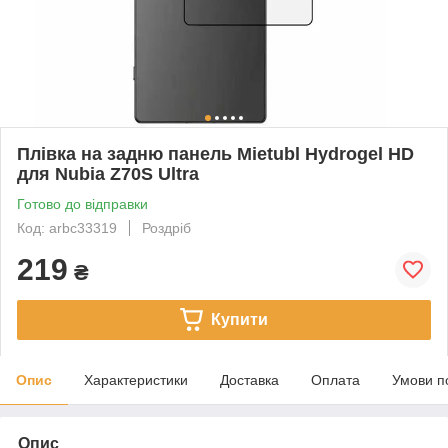
Плівка на задню панель Mietubl Hydrogel HD
для Nubia Z70S Ultra
Готово до відправки
Код: arbc33319
Роздріб
219
₴
Купити
Опис
Характеристики
Доставка
Оплата
Умови п
Опис