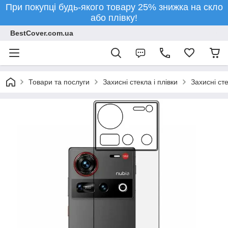
При покупці будь-якого товару 25% знижка на скло
або плівку!
BestCover.com.ua
Товари та послуги
Захисні стекла і плівки
Захисні ст