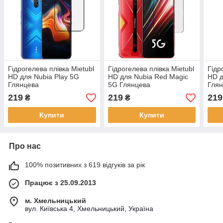
Гідрогелева плівка Mietubl
Гідрогелева плівка Mietubl
Гідр
HD для Nubia Play 5G
HD для Nubia Red Magic
HD д
Глянцева
5G Глянцева
Гля
219
219
219
₴
₴
Купити
Купити
Про нас
100% позитивних з 619 відгуків за рік
Працює з 25.09.2013
м. Хмельницький
вул. Київська 4, Хмельницький, Україна