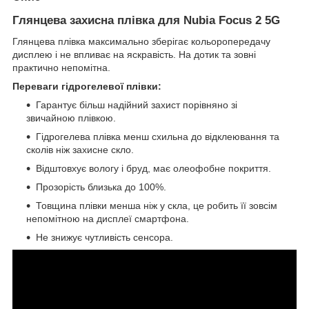
Глянцева захисна плівка для Nubia Focus 2 5G
Глянцева плівка максимально зберігає кольоропередачу
дисплею і не впливає на яскравість. На дотик та зовні
практично непомітна.
Переваги гідрогелевої плівки:
Гарантує більш надійний захист порівняно зі
звичайною плівкою.
Гідрогелева плівка менш схильна до відклеювання та
сколів ніж захисне скло.
Відштовхує вологу і бруд, має олеофобне покриття.
Прозорість близька до 100%.
Товщина плівки менша ніж у скла, це робить її зовсім
непомітною на дисплеї смартфона.
Не знижує чутливість сенсора.