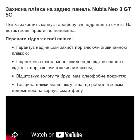
Захисна плівка на задню панель Nubia Neo 3 GT
5G
Плівка захистить корпус телефону від подряпин та сколів. На
дотик і зовні практично непомітна.
Переваги гідрогелевої плівки:
Гарантує надійніший захист, порівнюючи зі звичайною
плівкою;
Гідрогелева плівка менш схильна до відклеювання і
відколів, порівнюючи з захисним склом;
Відштовхує вологу та бруд, має олеофобне покриття;
Товщина плівки менш ніж у скла, це робить її зовсім
непомітною на корпусі смартфону.