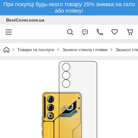
При покупці будь-якого товару 25% знижка на скло
або плівку!
BestCover.com.ua
Товари та послуги
Захисні стекла і плівки
Захисні ст