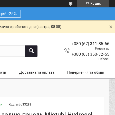
Кошик
ція! -25%
жчого робочого дня (завтра, 08.08).
+380 (67) 311-85-66
Київстар
+380 (63) 350-32-55
Lifecell
кти
Доставка та оплата
Повернення та обмін
ки
Код:
arbc33298
 задню панель Mietubl Hydrogel