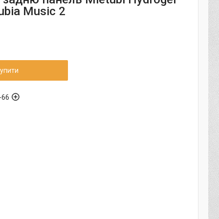
bia Music 2
упити
-66