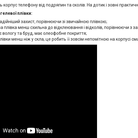
ь корпус телефону від подряпин та сколів. На дотик і зовні практич
гелевої плівки:
адійніший захист, порівнюючи зі звичайною плівкою;
а плівка менш схильна до відклеювання і відколів, порівнюючи з з
 вологу та бруд, має олеофобне покриття;
івки менш ніж у скла, це робить її зовсім непомітною на корпусі см