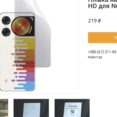
HD для Nu
219 ₴
К
+380 (67) 311-85
Київстар