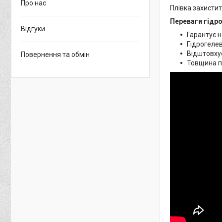
Про нас
Плівка захистит
Переваги гідро
Відгуки
Гарантує н
Гідрогелев
Відштовхує
Повернення та обмін
Товщина пл