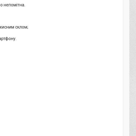
но непомітна.
ахисним склом;
артфону.