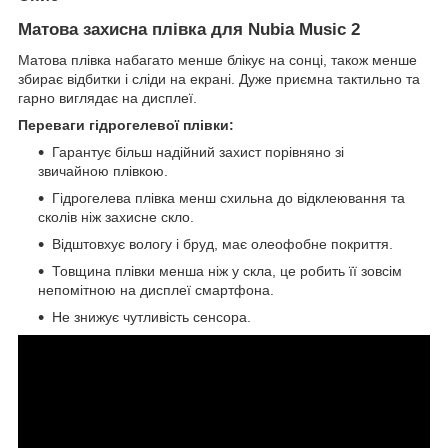
Матова захисна плівка для Nubia Music 2
Матова плівка набагато менше блікує на сонці, також менше
збирає відбитки і сліди на екрані. Дуже приємна тактильно та
гарно виглядає на дисплеї.
Переваги гідрогелевої плівки:
Гарантує більш надійний захист порівняно зі
звичайною плівкою.
Гідрогелева плівка менш схильна до відклеювання та
сколів ніж захисне скло.
Відштовхує вологу і бруд, має олеофобне покриття.
Товщина плівки менша ніж у скла, це робить її зовсім
непомітною на дисплеї смартфона.
Не знижує чутливість сенсора.