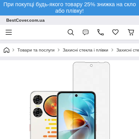
При покупці будь-якого товару 25% знижка на скло
або плівку!
BestCover.com.ua
Товари та послуги
Захисні стекла і плівки
Захисні ст