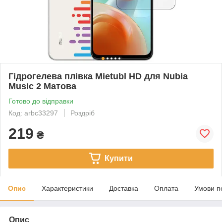
Гідрогелева плівка Mietubl HD для Nubia
Music 2 Матова
Готово до відправки
Код: arbc33297
Роздріб
219
₴
Купити
Опис
Характеристики
Доставка
Оплата
Умови п
Опис