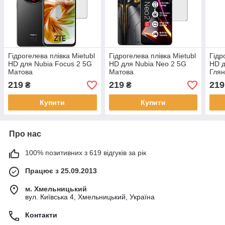
Гідрогелева плівка Mietubl
Гідрогелева плівка Mietubl
Гідр
HD для Nubia Focus 2 5G
HD для Nubia Neo 2 5G
HD д
Матова
Матова
Гля
219
219
219
₴
₴
Купити
Купити
Про нас
100% позитивних з 619 відгуків за рік
Працює з 25.09.2013
м. Хмельницький
вул. Київська 4, Хмельницький, Україна
Контакти