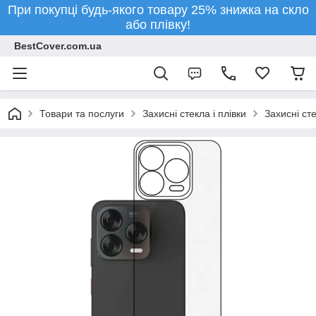
При покупці будь-якого товару 25% знижка на скло
або плівку!
BestCover.com.ua
Товари та послуги
Захисні стекла і плівки
Захисні ст