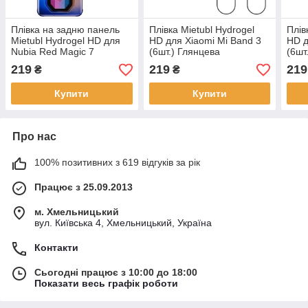
Плівка на задню панель
Плівка Mietubl Hydrogel
Плів
Mietubl Hydrogel HD для
HD для Xiaomi Mi Band 3
HD д
Nubia Red Magic 7
(6шт.) Глянцева
(6шт
219
219
219
₴
₴
Купити
Купити
Про нас
100% позитивних з 619 відгуків за рік
Працює з 25.09.2013
м. Хмельницький
вул. Київська 4, Хмельницький, Україна
Контакти
Сьогодні працює з 10:00 до 18:00
Показати весь графік роботи