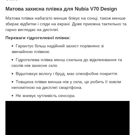
Матова захисна плівка для Nubia V70 Design
Матова плівка набагато менше блікує на сонці, також менше
збирає відбитки і сліди на екрані. Дуже приємна тактильно та
гарно виглядає на дисплеї.
Переваги гідрогелевої плівки:
Гарантує більш надійний захист порівняно зі
звичайною плівкою.
Гідрогелева плівка менш схильна до відклеювання та
сколів ніж захисне скло.
Відштовхує вологу і бруд, має олеофобне покриття.
Товщина плівки менша ніж у скла, це робить її зовсім
непомітною на дисплеї смартфона.
Не знижує чутливість сенсора.