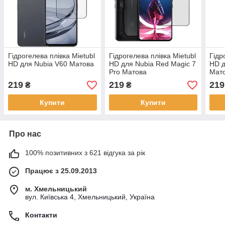
Гідрогелева плівка Mietubl
Гідрогелева плівка Mietubl
Гідр
HD для Nubia V60 Матова
HD для Nubia Red Magic 7
HD д
Pro Матова
Мат
219
219
219
₴
₴
Купити
Купити
Про нас
100% позитивних з 621 відгука за рік
Працює з 25.09.2013
м. Хмельницький
вул. Київська 4, Хмельницький, Україна
Контакти