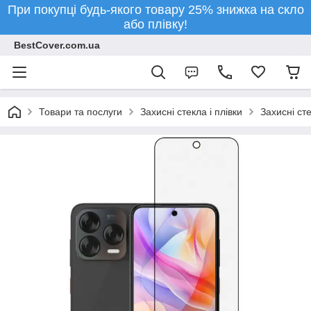
При покупці будь-якого товару 25% знижка на скло
або плівку!
BestCover.com.ua
Товари та послуги
Захисні стекла і плівки
Захисні ст