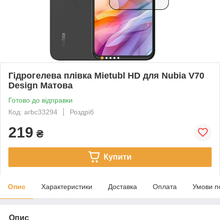
Гідрогелева плівка Mietubl HD для Nubia V70
Design Матова
Готово до відправки
Код: arbc33294
Роздріб
219
₴
Купити
Опис
Характеристики
Доставка
Оплата
Умови п
Опис