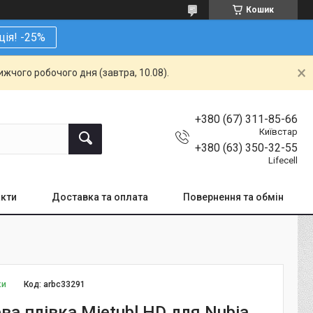
Кошик
ція! -25%
жчого робочого дня (завтра, 10.08).
+380 (67) 311-85-66
Київстар
+380 (63) 350-32-55
Lifecell
кти
Доставка та оплата
Повернення та обмін
ки
Код:
arbc33291
ва плівка Mietubl HD для Nubia