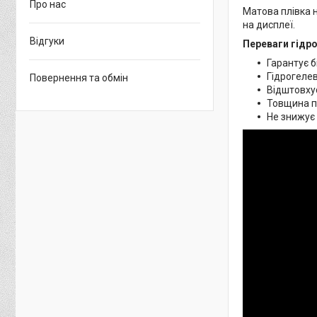
Про нас
Матова плівка н
на дисплеї.
Відгуки
Переваги гідро
Гарантує б
Гідрогелев
Повернення та обмін
Відштовхує
Товщина пл
Не знижує 