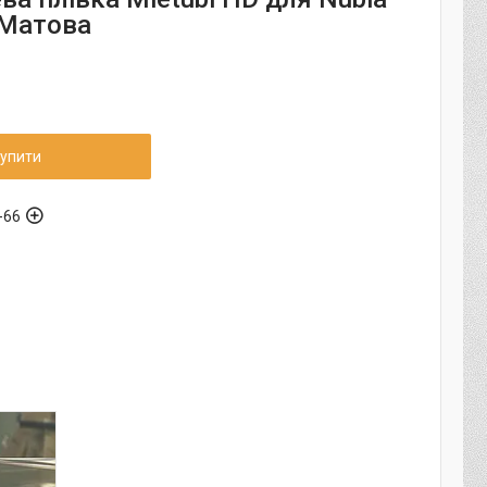
 Матова
упити
-66