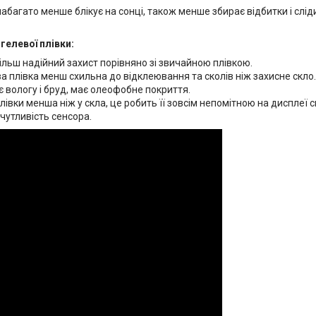
абагато менше блікує на сонці, також менше збирає відбитки і слі
гелевої плівки:
ільш надійний захист порівняно зі звичайною плівкою.
а плівка менш схильна до відклеювання та сколів ніж захисне скло.
 вологу і бруд, має олеофобне покриття.
івки менша ніж у скла, це робить її зовсім непомітною на дисплеї 
чутливість сенсора.